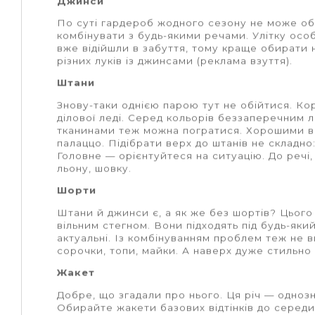
Джинси
По суті гардероб жодного сезону не може обій
комбінувати з будь-якими речами. Улітку осо
вже відійшли в забуття, тому краще обирати н
різних луків із джинсами
(реклама взуття
).
Штани
Знову-таки однією парою тут не обійтися. Ко
ділової леді. Серед кольорів беззаперечним лі
тканинами теж можна погратися. Хорошими ва
палаццо. Підібрати верх до штанів не складно
Головне — орієнтуйтеся на ситуацію.
До речі,
льону, шовку.
Шорти
Штани й джинси є, а як же без шортів? Цього
вільним стегном. Вони підходять під будь-який 
актуальні. Із комбінуванням проблем теж не 
сорочки, топи, майки. А наверх дуже стильно
Жакет
Добре, що згадали про нього. Ця річ
— однозн
Обирайте жакети базових відтінків до середи