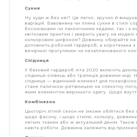
Сукня
Ну куди ж без неї? Це легко, зручно й вишука
варіацій. Бавовняна чи лляна сукня в стилі с
босоніжками чи лаконічними кедами, так і з 
квітковим принтом і зверніть увагу на моделі 
кольоровим шифоном? Довжину обирайте на вл
доповнить робочий гардероб, а коротенька 
вечірньої прогулянки чи незапланованого ко
Спідниця
У базовий гардероб літа 2020 включіть декіл
спідниця-олівець або трапеція довжини міді. 
спідниця
—
відмінний елемент для позаофісног
стане паличкою-рятівницею на спекотну погод
яким елементом верхнього одягу. Щодо взутт
Комбінезон
Цьогоріч літній сезон не зможе обійтися без 
щодо фасону, і щодо стилю, кольору, довжин
легких тканин або ж актуальний денім. Також
навіть роботи. Довжина залежить від призна