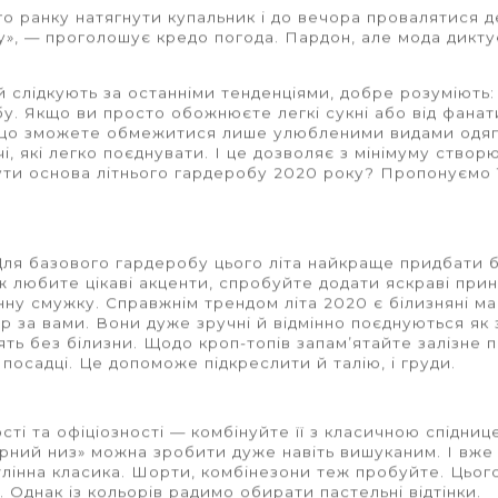
го ранку натягнути купальник і до вечора провалятися д
у»,
—
проголошує кредо погода. Пардон, але мода дикту
й слідкують за останніми тенденціями, добре розуміють
у. Якщо ви просто обожнюєте легкі сукні або від фана
є, що зможете обмежитися лише улюбленими видами одяг
і, які легко поєднувати. І це дозволяє з мінімуму створ
бути основа літнього гардеробу 2020 року? Пропонуємо 
 Для базового гардеробу цього літа найкраще придбати б
 любите цікаві акценти, спробуйте додати яскраві при
інну смужку. Справжнім трендом літа 2020 є білизняні м
ір за вами. Вони дуже
зручні й відмінно поєднуються як 
сять без білизни. Щодо кроп-топів запам’ятайте залізне 
 посадці. Це допоможе підкреслити й талію, і груди.
сті та офіціозності
— комбінуйте її з класичною спідниц
орний низ» можна зробити дуже навіть вишуканим. І вже
тлінна класика. Шорти, комбінезони теж пробуйте. Цьог
 Однак із кольорів радимо обирати пастельні відтінки.