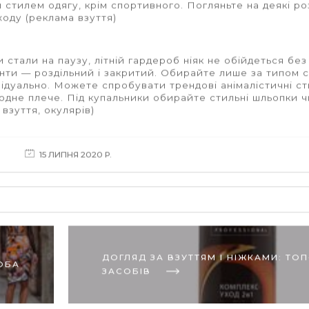
 стилем одягу, крім спортивного. Погляньте на деякі ро
ходу (
реклама взуття)
 стали на паузу, літній гардероб ніяк не обійдеться без
анти
—
роздільний і закритий. Обирайте лише за типом с
відуально. Можете спробувати трендові анімалістичні ст
 одне плече. Під купальники обирайте стильні шльопки ч
взуття, окулярів
)
15 ЛИПНЯ 2020 Р.
ДОГЛЯД ЗА ВЗУТТЯМ І НІЖКАМИ: ТО
ОБА
ЗАСОБІВ