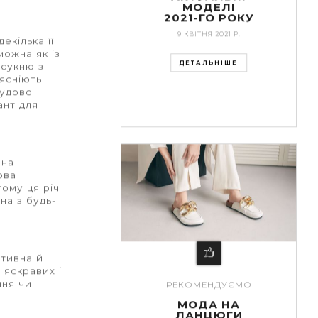
МОДЕЛІ
2021-ГО РОКУ
9 КВІТНЯ 2021 Р.
екілька її
можна як із
ДЕТАЛЬНІШЕ
 сукню з
рясніють
чудово
ант для
чна
ова
тому ця річ
на з будь-
ативна й
 яскравих і
ння чи
РЕКОМЕНДУЄМО
МОДА НА
ЛАНЦЮГИ