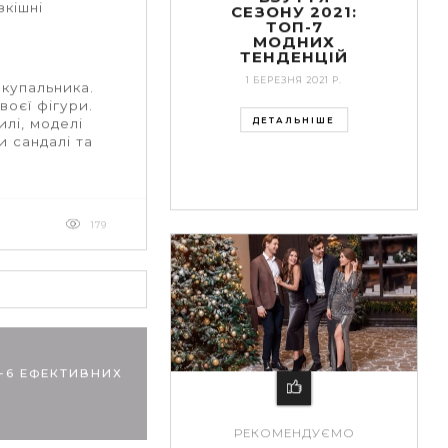
зкішні
СЕЗОНУ 2021:
ТОП-7
МОДНИХ
ТЕНДЕНЦІЙ
1 БЕРЕЗНЯ 2021 Р.
 купальника.
воєї фігури.
ДЕТАЛЬНІШЕ
илі, моделі
и сандалі та
179
П-6 ЕФЕКТИВНИХ
РЕКОМЕНДУЄМО