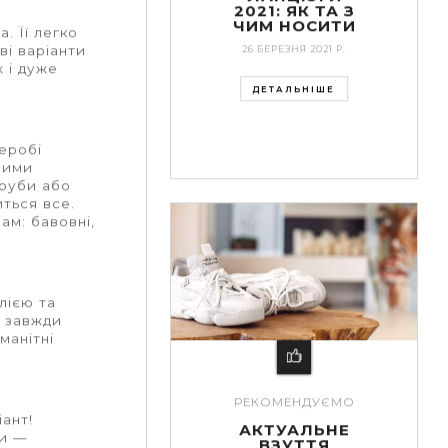
2021: ЯК ТА З
ЧИМ НОСИТИ
. Її легко
ві варіанти
26 БЕРЕЗНЯ 2021 Р.
х і дуже
ДЕТАЛЬНІШЕ
еробі
авими
труби або
ться все.
ам: бавовні,
лією та
ь завжди
манітні
РЕКОМЕНДУЄМО
іант!
АКТУАЛЬНЕ
ри
—
ВЗУТТЯ