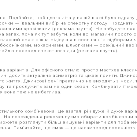
но. Подбайте, щоб цього літа у вашій шафі було одразу д
орочки
—
ідеальний вибір на спекотну погоду. Поєднати 
масивними кросівками (
реклама взуття
). Не забудьте про
на запах. Хоча як тут забути, коли всі магазини просто 
асний смак: ніжна мідісукня в поєднанні з підборами 
з босоніжками, мокасинами, шльопками
— розкішний
варі
ктейлю посеред спекотного дня (
реклама взуття
).
ька варіантів. Для офісного стилю просто мастхев класи
Нині досить актуальна асиметрія та цікаві принти. Джинс
о життя. Джинсові речі практично не виходять з моди, 
у та прослужить вам не один сезон. Комбінувати її мож
я вона теж не вибаглива.
стильного комбінезона. Це взагалі річ дуже й дуже варі
и. На повсякдення рекомендуємо обирати комбінезони з
 можете розглянути більш вишукані варіанти для побаче
чення. Пам’ятайте, що смак
— це насамперед доречність.