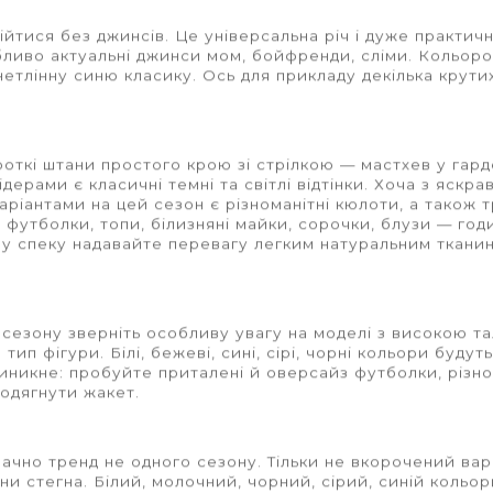
тися без джинсів. Це універсальна річ і дуже практична
бливо актуальні джинси мом, бойфренди, сліми. Кольоро
етлінну синю класику. Ось для прикладу декілька крути
роткі штани простого крою зі стрілкою
— мастхев у гард
дерами є класичні темні та світлі відтінки. Хоча з яскр
ріантами на цей сезон є різноманітні
кюлоти, а також 
: футболки, топи, білизняні майки, сорочки, блузи
— годи
 у спеку надавайте перевагу легким натуральним тканин
 сезону зверніть особливу увагу на моделі з високою та
тип фігури. Білі, бежеві, сині, сірі, чорні кольори будут
виникне: пробуйте приталені й оверсайз футболки, різно
 одягнути жакет.
ачно тренд не одного сезону.
Тільки не вкорочений вар
ни стегна. Білий, молочний, чорний, сірий, синій кольо