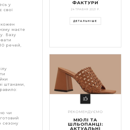
ФАКТУРИ
есь у
є свої
24 ТРАВНЯ 2021 Р.
ДЕТАЛЬНІШЕ
: кожен
тизму маєте
у. Базу
ювати
10 речей,
ілу
нти
айки
зі штанами,
правило:
РЕКОМЕНДУЄМО
ею чи
 готовий
МЮЛІ ТА
о сезону
ШЛЬОПАНЦІ:
АКТУАЛЬНІ