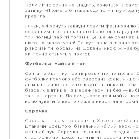
Коли літнє сонце не щадить, хочеться із само
затінку. «Якомога більше води та мінімум одяг
правила!
Жінки, які хочуть завжди ловити фешн-хвилю 
сезон вимагає оновленого базового гардероб
три полиці, забиті топами, це ще не означа
ніхто не скасовував! По суті вона включає реч
різноманітні образи на щодень. Якою ж має 
які точно стануть у пригоді.
Футболка, майка й топ
Свята трійця, яку навіть розділяти не можна.
футболку прямого або оверсайз крою. Якщо ж
анімалістичного стилю, круті нашивки й незм
базових відтінків. Із мереживом чи без
— виб
так і з шортами. До речі, часто такі майки но
комбінувати їх варто лише з низом на високій
Сорочка
Сорочка
—
річ універсальна. Хочете серйозно
штанами. Зрештою, банальний «білий верх, ч
офісний лук! Сорочка + джинси — ще одна не
строгих вимог щодо принтів на сорочці немає.