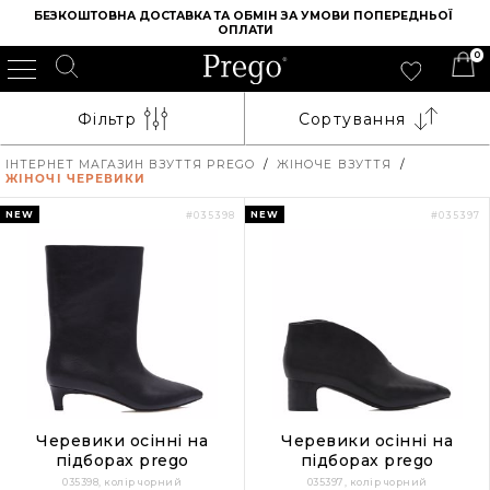
БЕЗКОШТОВНА ДОСТАВКА ТА ОБМІН ЗА УМОВИ ПОПЕРЕДНЬОЇ 
ОПЛАТИ
0
Фільтр
Сортування
ІНТЕРНЕТ МАГАЗИН ВЗУТТЯ PREGO
/
ЖІНОЧЕ ВЗУТТЯ
/
ЖІНОЧІ ЧЕРЕВИКИ
NEW
NEW
#035398
#035397
Черевики осінні на
Черевики осінні на
підборах prego
підборах prego
035398, колір чорний
035397, колір чорний