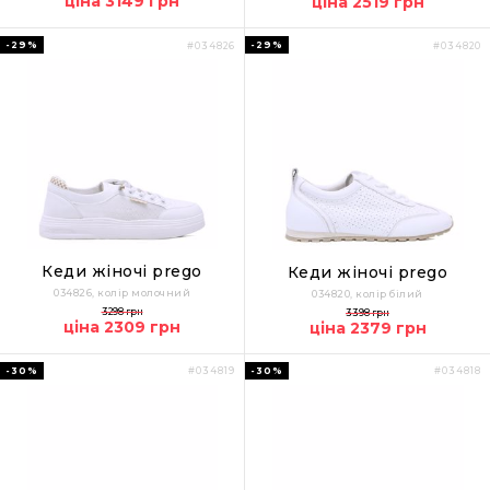
ціна 3149 грн
ціна 2519 грн
-29%
-29%
#034826
#034820
Кеди жіночі prego
Кеди жіночі prego
034826, колір молочний
034820, колір білий
3298 грн
3398 грн
ціна 2309 грн
ціна 2379 грн
-30%
-30%
#034819
#034818