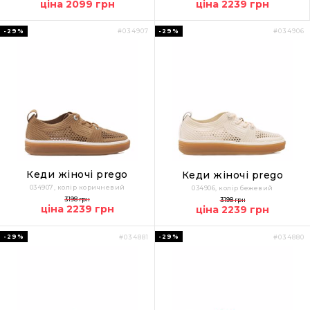
ціна 2099 грн
ціна 2239 грн
-29%
-29%
#034907
#034906
Кеди жіночі prego
Кеди жіночі prego
034907, колір коричневий
034906, колір бежевий
3198 грн
3198 грн
ціна 2239 грн
ціна 2239 грн
-29%
-29%
#034881
#034880