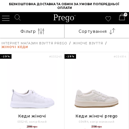
БЕЗКОШТОВНА ДОСТАВКА ТА ОБМІН ЗА УМОВИ ПОПЕРЕДНЬОЇ 
ОПЛАТИ
0
Фільтр
Сортування
ІНТЕРНЕТ МАГАЗИН ВЗУТТЯ PREGO
/
ЖІНОЧЕ ВЗУТТЯ
/
ЖІНОЧІ КЕДИ
-29%
-29%
#035245
#034914
Кеди жіночі
Кеди жіночі prego
035245, колір білий
034914, колір молочний
2998 грн
3198 грн