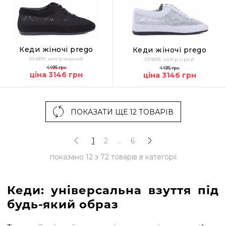
Кеди жіночі prego
Кеди жіночі prego
034819, колір чорний
034818, колір сірий
4495 грн
4495 грн
ціна 3146 грн
ціна 3146 грн
ПОКАЗАТИ ЩЕ 12 ТОВАРІВ
1
2
...
6
показано
12
з
72
товарів в категорії
Кеди: універсальна взуття під
будь-який образ