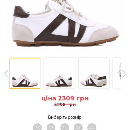
ціна 2309
грн
3298 грн
Виберіть розмір:
36
37
38
39
40