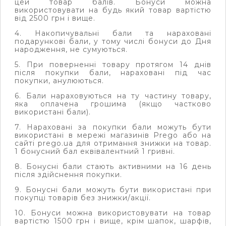
цей товар балів.
Бонуси можна
використовувати на будь який товар вартістю
від 2500 грн і вище.
4. Накопичувальні бали та нараховані
подарункові бали, у тому числі бонуси до Дня
народження, не сумуються.
5. При поверненні товару протягом 14 днів
після покупки бали, нараховані під час
покупки, анулюються.
6. Бали нараховуються на ту частину товару,
яка оплачена грошима (якщо частково
використані бали).
7. Нараховані за покупки бали можуть бути
використані в мережі магазинів Prego або на
сайті prego.ua для отримання знижки на товар.
1 бонусний бал еквівалентний 1 гривні.
8. Бонусні бали стають активними на 16 день
після здійснення покупки.
9. Бонусні бали можуть бути використані при
покупці товарів без знижки/акції.
10. Бонуси можна використовувати на товар
вартістю 1500 грн і вище,
крім шапок, шарфів,