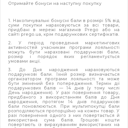
Отримайте бонуси на наступну покупку
1. Накопичувальні бонусні бали в розмірі 5% від
суми покупки нараховуються за всі товари,
придбані в мережі магазинів Prego або на
сайті prego.ua, крім подарункових сертифікатів.
2. У період проведення маркетингових
активностей учасникам програми лояльності
можуть бути нараховані подарункові бали,
розмір і порядок яких регламентується
умовами акції.
3. До Дня народження нараховуються
подарункові бали. Їхній розмір визначається
організатором програми лояльності та може
бути змінений без попередження. Термін дії
подарункових балів
—
14 днів (у тому числі
День народження). У разі повернення товару,
придбаного з використанням балів до Дня
народження, протягом 14 днів подарункові
бали поновлюються. При мультипокупці бали
розподіляються пропорційно на кожен товар. У
разі повернення одного з них повертається й
використана сума балів. Грошові кошти
повертають із вирахуванням використаних на