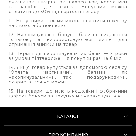
рукавичок, шкарпеток, парасольок, косметики
та засобів для взуття.
Бонусами можна
оплатити до 50% від вартості товару.
11. Бонусними балами можна оплатити покупку
частково або повністю.
12. Накопичувальні бонусні бали не видаються
готівкою, а використовуються лише для
отримання знижки на товар.
13. Термін дії накопичувальних балів
—
2 роки
за умови підтвердження покупки раз на 6 міс.
14. Якщо товар купується за допомогою сервісу
"Оплата частинами", балами, як
накопичувальними, так і подарунковими,
скористатися не можна.
15.
На товари, що мають недоліки і фабричний
дефект бонуси за покупку не нараховуються.
КАТАЛОГ
ПРО КОМПАНІЮ