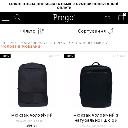
БЕЗКОШТОВНА ДОСТАВКА ТА ОБМІН ЗА УМОВИ ПОПЕРЕДНЬОЇ 
ОПЛАТИ
0
Фільтр
Сортування
ІНТЕРНЕТ МАГАЗИН ВЗУТТЯ PREGO
/
ЧОЛОВІЧІ СУМКИ
/
ЧОЛОВІЧІ РЮКЗАКИ
-10%
-10%
#035200
#035024
Рюкзак чоловічий
Рюкзак чоловічий з
натуральної шкіри
035200, колір чорний
2798 грн
035024, колір чорний