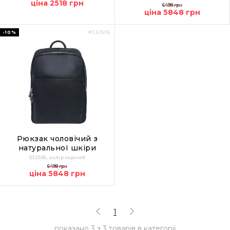
ціна 2518 грн
6498 грн
ціна 5848 грн
-10%
#032506
Рюкзак чоловічий з
натуральної шкіри
032506, колір чорний
6498 грн
ціна 5848 грн
1
показано
3
з
3
товарів в категорії