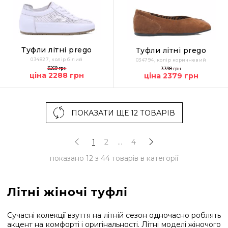
Туфли літні prego
Туфли літні prego
034827, колір білий
034794, колір коричневий
3269 грн
3398 грн
ціна 2288 грн
ціна 2379 грн
ПОКАЗАТИ ЩЕ 12 ТОВАРІВ
1
2
...
4
показано
12
з
44
товарів в категорії
Літні жіночі туфлі
Сучасні колекції взуття на літній сезон одночасно роблять
акцент на комфорті і оригінальності. Літні моделі жіночого