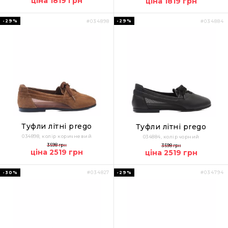
ціна 1819 грн
ціна 1819 грн
-29%
-29%
#034898
#034884
Туфли літні prego
Туфли літні prego
034898, колір коричневий
034884, колір чорний
3598 грн
3598 грн
ціна 2519 грн
ціна 2519 грн
-30%
-29%
#034827
#034794