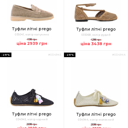
Туфли літні prego
Туфли літні prego
035041, колір капучино
035068, колір рудий
4198 грн
4298 грн
ціна 2939 грн
ціна 3438 грн
-29%
-29%
#034945
#034944
Туфли літні prego
Туфли літні prego
034945, колір чорний
034944, колір молочний
2598 грн
2598 грн