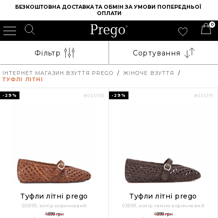
БЕЗКОШТОВНА ДОСТАВКА ТА ОБМІН ЗА УМОВИ ПОПЕРЕДНЬОЇ 
ОПЛАТИ
0
Фільтр
Сортування
ІНТЕРНЕТ МАГАЗИН ВЗУТТЯ PREGO
/
ЖІНОЧЕ ВЗУТТЯ
/
ТУФЛІ ЛІТНІ
-29%
-29%
#035193
#035191
Туфли літні prego
Туфли літні prego
035193, колір коричневий
035191, колір темно-коричневий
4898 грн
4898 грн