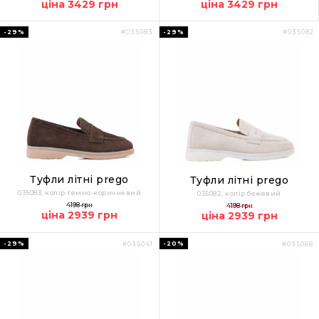
ціна 3429 грн
ціна 3429 грн
-29%
-29%
#035083
#035082
Туфли літні prego
Туфли літні prego
035083, колір темно-коричневий
035082, колір бежевий
4198 грн
4198 грн
ціна 2939 грн
ціна 2939 грн
-29%
-20%
#035041
#035068