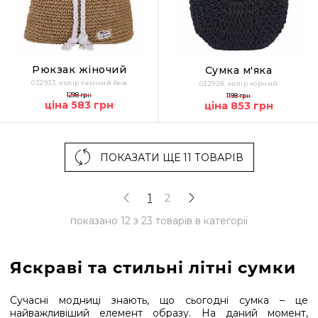
Рюкзак жіночий
Сумка м'яка
032933, колір темний беж
032928, колір чорний
1298 грн
1198 грн
ціна 583 грн
ціна 853 грн
ПОКАЗАТИ ЩЕ 11 ТОВАРІВ
1
2
показано
12
з
23
товарів в категорії
Яскраві та стильні літні сумки
Сучасні модниці знають, що сьогодні сумка – це
найважливіший елемент образу. На даний момент,