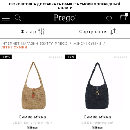
БЕЗКОШТОВНА ДОСТАВКА ТА ОБМІН ЗА УМОВИ ПОПЕРЕДНЬОЇ 
ОПЛАТИ
0
Фільтр
Сортування
ІНТЕРНЕТ МАГАЗИН ВЗУТТЯ PREGO
/
ЖІНОЧІ СУМКИ
/
ЛІТНІ СУМКИ
-79%
-73%
#033334
#033333
Сумка м'яка
Сумка м'яка
033334, колір темний беж
033333, колір чорний
1698 грн
1698 грн