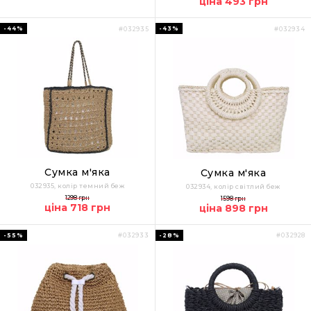
ціна 493 грн
-44%
-43%
#032935
#032934
Сумка м'яка
Сумка м'яка
032935, колір темний беж
032934, колір світлий беж
1298 грн
1598 грн
ціна 718 грн
ціна 898 грн
-55%
-28%
#032933
#032928