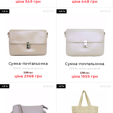
ціна 349 грн
ціна 448 грн
-10%
-40%
#033147
#033145
Сумка-почтальонка
Сумка-почтальонка
033147, колір капучино
033145, колір кремовий
3298 грн
3298 грн
ціна 2968 грн
ціна 1959 грн
-10%
-41%
#033051
#032939