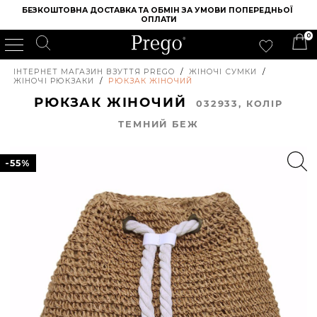
БЕЗКОШТОВНА ДОСТАВКА ТА ОБМІН ЗА УМОВИ ПОПЕРЕДНЬОЇ 
ОПЛАТИ
0
ІНТЕРНЕТ МАГАЗИН ВЗУТТЯ PREGO
/
ЖІНОЧІ СУМКИ
/
ЖІНОЧІ РЮКЗАКИ
/
РЮКЗАК ЖІНОЧИЙ
РЮКЗАК ЖІНОЧИЙ
032933, КОЛIР
ТЕМНИЙ БЕЖ
-55%