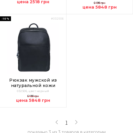
цена 2518 грн
6498 грн
цена 5848 грн
-10%
#032506
Рюкзак мужской из
натуральной кожи
032506, цвет черный
6498 грн
цена 5848 грн
1
показано
3
из
3
товаров в категории