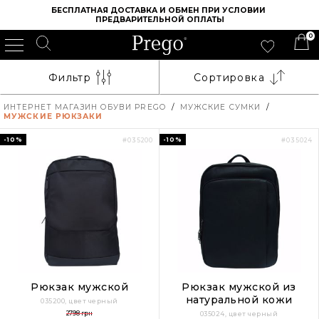
БЕСПЛАТНАЯ ДОСТАВКА И ОБМЕН ПРИ УСЛОВИИ 
ПРЕДВАРИТЕЛЬНОЙ ОПЛАТЫ
0
Фильтр
Сортировка
ИНТЕРНЕТ МАГАЗИН ОБУВИ PREGO
/
МУЖСКИЕ СУМКИ
/
МУЖСКИЕ РЮКЗАКИ
-10%
-10%
#035200
#035024
Рюкзак мужской
Рюкзак мужской из
натуральной кожи
035200, цвет черный
2798 грн
035024, цвет черный