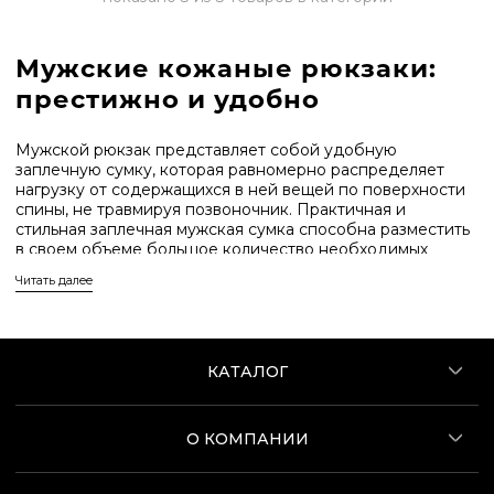
Мужские кожаные рюкзаки:
престижно и удобно
Мужской рюкзак представляет собой удобную
заплечную сумку, которая равномерно распределяет
нагрузку от содержащихся в ней вещей по поверхности
спины, не травмируя позвоночник. Практичная и
стильная заплечная мужская сумка способна разместить
в своем объеме большое количество необходимых
предметов: одежду, книги, документы, мобильные
Читать далее
девайсы, гаджеты, что очень удобно в повседневной
жизни, а также в длительном путешествии или
командировке. Изделие сочетает в себе функции
удобной сумки и модного аксессуара, является
незаменимым спутником в походе или на велопрогулке.
КАТАЛОГ
Основное достоинство рюкзака заключается в том, что
он универсален и подходит для всех возрастных
О КОМПАНИИ
категорий пользователей, высвобождает руки для
телефонных переговоров или просмотра актуальной
информации.