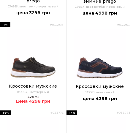
prego
зимние prego
034666, цвет темно-коричневый
034167, цвет комбинированный
цена 3298 грн
цена 4998 грн
-1%
#033983
#033969
Кроссовки мужские
Кроссовки мужские
033983, цвет черный
033969, цвет синий
4350 грн
цена 4398 грн
цена 4298 грн
-14%
-14%
#033776
#033773