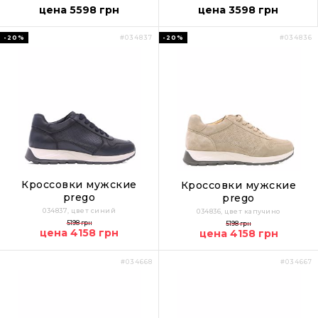
цена 5598 грн
цена 3598 грн
-20%
-20%
#034837
#034836
Кроссовки мужские
Кроссовки мужские
prego
prego
034837, цвет синий
034836, цвет капучино
5198 грн
5198 грн
цена 4158 грн
цена 4158 грн
#034668
#034667