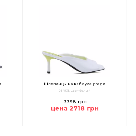
o
Шлепанцы на каблуке prego
034931, цвет белый
36
40
3398 грн
цена 2718 грн