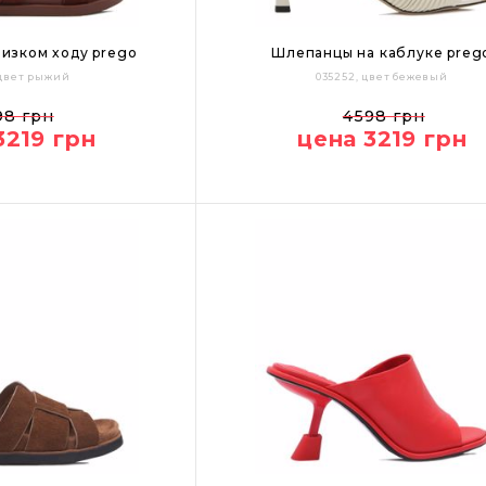
изком ходу prego
Шлепанцы на каблуке preg
 цвет рыжий
035252, цвет бежевый
40
41
36
37
38
98 грн
4598 грн
3219 грн
цена 3219 грн
Цвет: