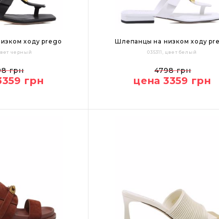
изком ходу prego
Шлепанцы на низком ходу pr
 цвет черный
035311, цвет белый
40
37
38
39
40
98 грн
4798 грн
3359 грн
цена 3359 грн
Цвет: