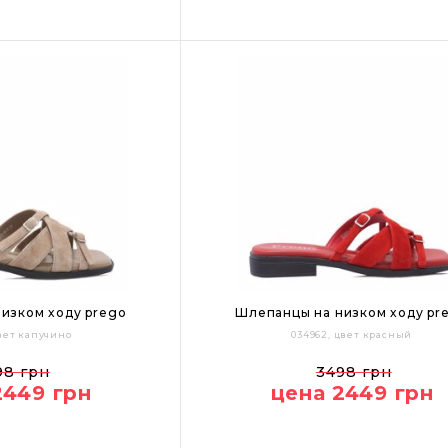
изком ходу prego
Шлепанцы на низком ходу pr
цвет капучино
034962, цвет красный
39
40
36
37
38
39
40
98 грн
3498 грн
2449 грн
цена 2449 грн
Цвет: