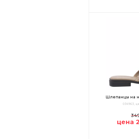
Шлепанцы на н
034963, 
36
37
38
34
цена 
Цвет: