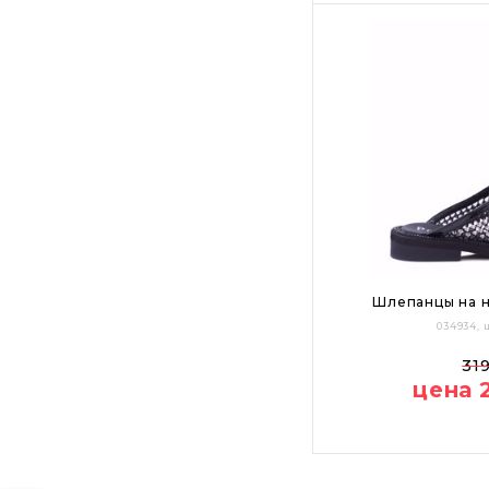
Шлепанцы на н
034934,
36
37
31
цена 