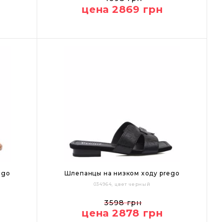
цена 2869 грн
ego
Шлепанцы на низком ходу prego
034964, цвет черный
36
37
38
39
3598 грн
цена 2878 грн