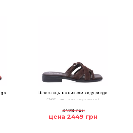
ego
Шлепанцы на низком ходу prego
034961, цвет темно-коричневый
36
37
38
39
40
3498 грн
цена 2449 грн
Цвет: