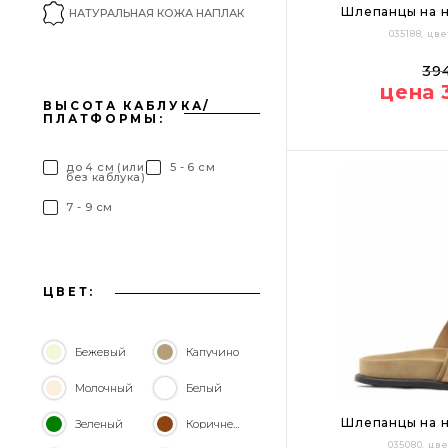
Шлепанцы на н
НАТУРАЛЬНАЯ КОЖА НАПЛАК
035188, ц
37
38
39
39
цена 
ВЫСОТА КАБЛУКА/
ПЛАТФОРМЫ:
до 4 см (или
5 - 6 см
без каблука)
7 - 9 см
ЦВЕТ:
Бежевый
Капучино
Молочный
Белый
Шлепанцы на н
Зеленый
Коричневый
035080, ц