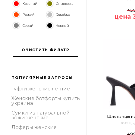
Красный
Оливковый
37
38
39
45
Рыжий
Серебро
цена 
Цвет:
Серый
Черный
ОЧИСТИТЬ ФИЛЬТР
ПОПУЛЯРНЫЕ ЗАПРОСЫ
туфли женские летние
женские ботфорты купить
украина
сумки из натуральной
Шлепанцы на
кожи женские
034918,
лоферы женские
36
37
38
49