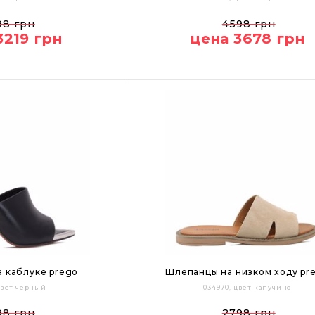
40
41
37
38
40
41
98 грн
4598 грн
3219 грн
цена 3678 грн
Цвет:
 каблуке prego
Шлепанцы на низком ходу pr
 цвет черный
034970, цвет капучино
39
36
40
41
98 грн
2798 грн