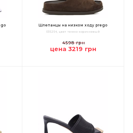
ego
Шлепанцы на низком ходу prego
035254, цвет темно-коричневый
37
38
39
40
41
4598 грн
цена 3219 грн