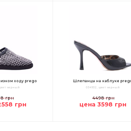
изком ходу prego
Шлепанцы на каблуке preg
 цвет черный
034932, цвет черный
37
39
98 грн
4498 грн
2558 грн
цена 3598 грн
Цвет: