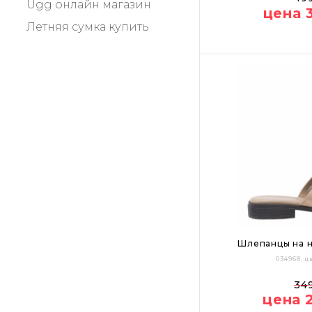
ugg онлайн магазин
цена 
летняя сумка купить
Цвет:
Шлепанцы на н
034968, 
37
38
39
34
цена 