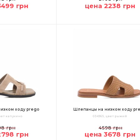
3499 грн
цена 2238 грн
изком ходу prego
Шлепанцы на низком ходу pr
цвет капучино
034965, цвет рыжий
40
37
38
39
40
98 грн
4598 грн
2798 грн
цена 3678 грн