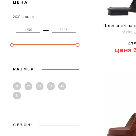
ЦЕНА
2001 и выше
Шлепанцы на н
035312,
37
38
39
47
цена 
Цвет:
РАЗМЕР:
36
37
38
39
40
41
СЕЗОН: