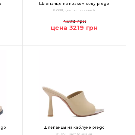
o
Шлепанцы на низком ходу prego
035081, цвет коричневый
37
38
39
40
41
4598 грн
цена 3219 грн
Цвет:
ego
Шлепанцы на каблуке prego
035056, цвет бежевый