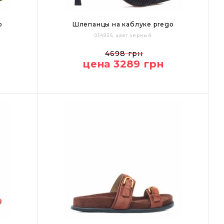
o
Шлепанцы на каблуке prego
034925, цвет черный
36
37
38
39
40
4698 грн
цена 3289 грн
Цвет: