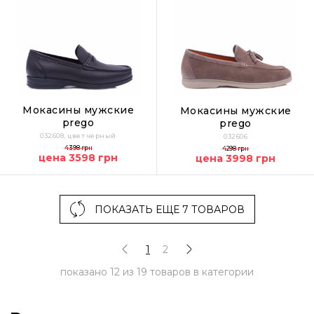
Мокасины мужские
Мокасины мужские
prego
prego
032608, цвет черный
032606
4398 грн
4298 грн
цена 3598 грн
цена 3998 грн
ПОКАЗАТЬ ЕЩЕ 7 ТОВАРОВ
1
2
показано
12
из
19
товаров в категории