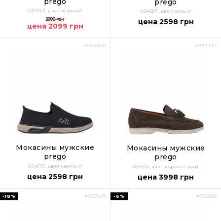
prego
prego
034742, цвет черный
034687, цвет серый
2998 грн
цена 2598 грн
цена 2099 грн
#034670
#033314
Мокасины мужские
Мокасины мужские
prego
prego
034670, цвет черный
033314, цвет коричневый
цена 2598 грн
цена 3998 грн
-18%
-6%
#032608
#032606