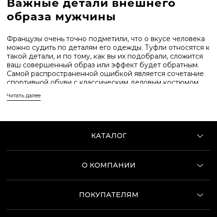
Важные детали внешнего
образа мужчины
Французы очень точно подметили, что о вкусе человека
можно судить по деталям его одежды. Туфли относятся к
такой детали, и по тому, как вы их подобрали, сложится
ваш совершенный образ или эффект будет обратным.
Самой распространенной ошибкой является сочетание
спортивной обуви с классическим деловым костюмом.
Читать далее
Мокасины для мужчин - это один из самых комфортных
видов обуви. Для них характерно использование мягкой
кожи, отсутствие шнурков и застежек, боковые части
соединяются с верхней одним швом.
КАТАЛОГ
Идея этой удобной обуви была заимствована у
североамериканских индейцев. Походка в них
становится легкой, мягкой и бесшумной. Эти
О КОМПАНИИ
достоинства были оценены мужчинами всего мира и
сегодня это - один из самых популярных видов туфель.
Со временем мокасины перестали считаться спортивной
ПОКУПАТЕЛЯМ
обувью. Теперь их с удовольствием носят не только
мужчины, но и женщины, дети. Их можно увидеть как в
офисе, так и на официальных приемах. А все потому, что