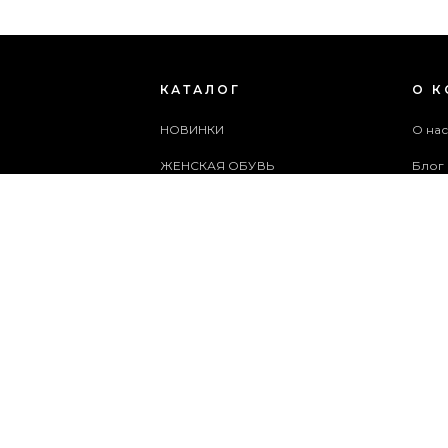
КАТАЛОГ
О 
НОВИНКИ
О на
ЖЕНСКАЯ ОБУВЬ
Блог
МУЖСКАЯ ОБУВЬ
Поль
ЖЕНСКИЕ СУМКИ
Архи
МУЖСКИЕ СУМКИ
Служ
АКСЕССУАРЫ
Карта
АКЦИИ