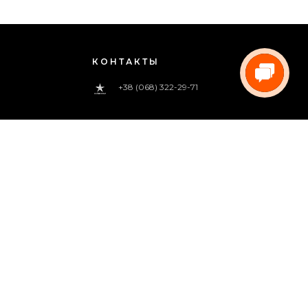
КОНТАКТЫ
+38 (068) 322-29-71
0 800 33-00-83
(звонок бесплатный)
pregoua@gmail.com
Звоните нам
с 09:00 до 18:00 (пн.-пт.)