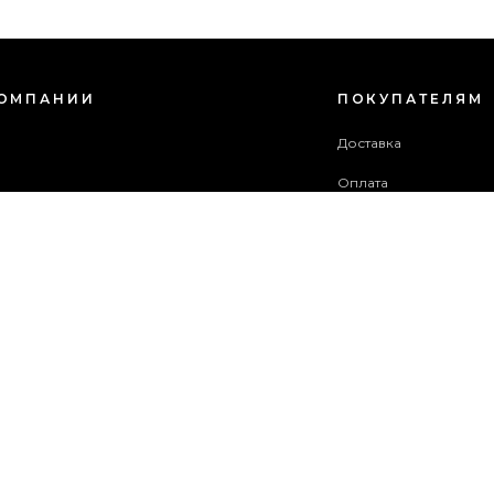
КОМПАНИИ
ПОКУПАТЕЛЯМ
с
Доставка
Оплата
зовательское соглашение
Гарантия и возврат
в акций
Бонусная программа
ба поддержки
 сайта
ОПЛАТИТЬ ЗАКАЗ