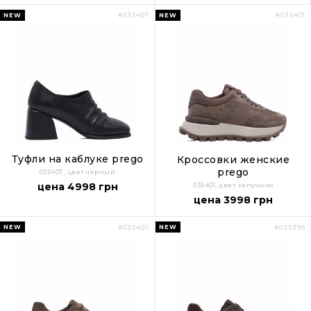
NEW
NEW
#035407
#035401
Туфли на каблуке prego
Кроссовки женские
prego
035407, цвет черный
цена 4998 грн
035401, цвет капучино
цена 3998 грн
NEW
NEW
#035400
#035399