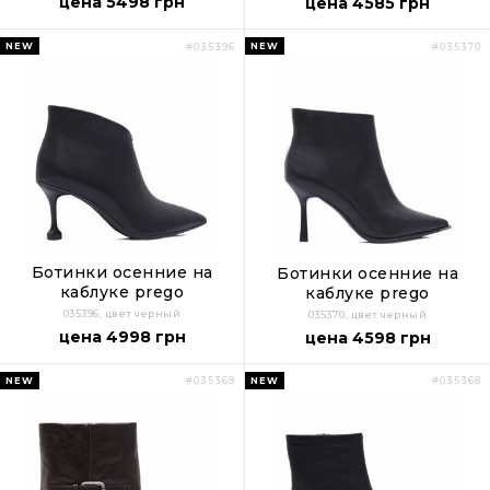
цена 5498 грн
цена 4585 грн
NEW
NEW
#035396
#035370
Ботинки осенние на
Ботинки осенние на
каблуке prego
каблуке prego
035396, цвет черный
035370, цвет черный
цена 4998 грн
цена 4598 грн
NEW
NEW
#035369
#035368