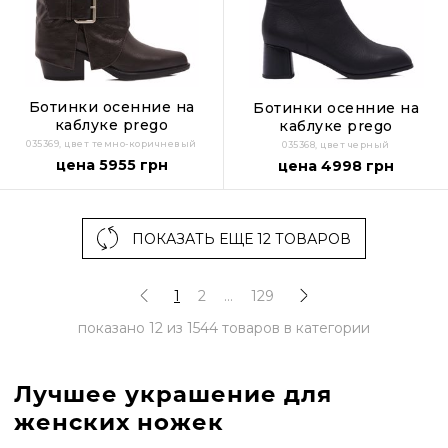
Ботинки осенние на
Ботинки осенние на
каблуке prego
каблуке prego
035369, цвет темно-коричневый
035368, цвет черный
цена 5955 грн
цена 4998 грн
ПОКАЗАТЬ ЕЩЕ 12 ТОВАРОВ
1
2
...
129
показано
12
из
1544
товаров в категории
Лучшее украшение для
женских ножек