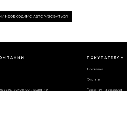
РИЙ НЕОБХОДИМО АВТОРИЗОВАТЬСЯ.
КОМПАНИИ
ПОКУПАТЕЛЯМ
с
Доставка
Оплата
зовательское соглашение
Гарантия и возврат
в акций
Бонусная программа
ба поддержки
 сайта