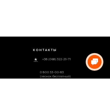
КОНТАКТЫ
+38 (068) 322-29-71
0 800 33-00-83
(звонок бесплатный)
pregoua@gmail.com
Звоните нам
с 09:00 до 18:00 (пн.-пт.)