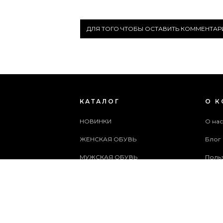
ДЛЯ ТОГО ЧТОБЫ ОСТАВИТЬ КОММЕНТА
КАТАЛОГ
О 
НОВИНКИ
О на
ЖЕНСКАЯ ОБУВЬ
Блог
МУЖСКАЯ ОБУВЬ
Поль
ЖЕНСКИЕ СУМКИ
Архи
МУЖСКИЕ СУМКИ
Служ
АКСЕССУАРЫ
Карта