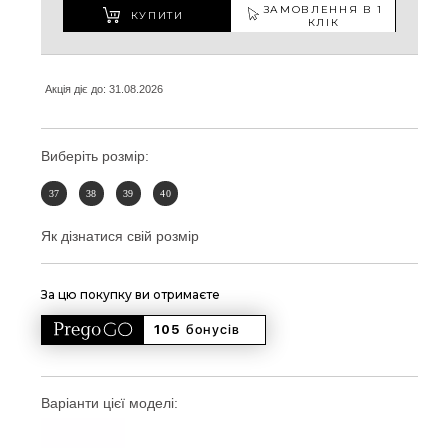
ЗАМОВЛЕННЯ В 1
КУПИТИ
КЛІК
Акція діє до: 31.08.2026
Виберіть розмір:
37
38
39
40
Як дізнатися свій розмір
За цю покупку ви отримаєте
105 
бонусів
Варіанти цієї моделі: