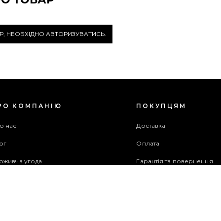
Р, НЕОБХІДНО АВТОРИЗУВАТИСЬ.
РО КОМПАНІЮ
ПОКУПЦЯМ
о нас
Доставка
ог
Оплата
оживча угода
Гарантія та повернення
хів акцій
Бонусна програма
ужба підтримки
рта сайту