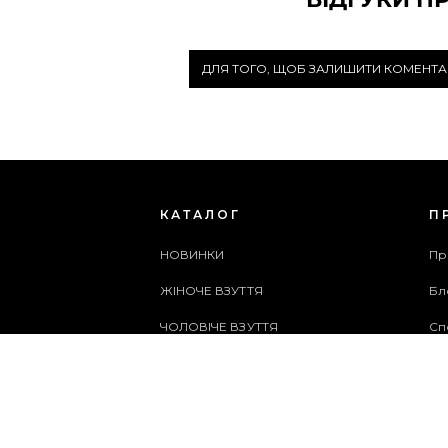
ДЛЯ ТОГО, ЩОБ ЗАЛИШИТИ КОМЕНТА
КАТАЛОГ
П
НОВИНКИ
Пр
ЖІНОЧЕ ВЗУТТЯ
Бл
ЧОЛОВІЧЕ ВЗУТТЯ
Сп
ЖІНОЧІ СУМКИ
Ар
ЧОЛОВІЧІ СУМКИ
Сл
АКСЕСУАРИ
Ка