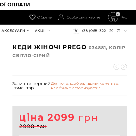
ОЇ ОПЛАТИ
0
Обране
Особистий кабінет
Рус
+38 (068) 322 - 29 - 71
АКСЕСУАРИ
АКЦІЇ
ДО ОПЛАТИ:
КЕДИ ЖІНОЧІ PREGO
034881, КОЛIР
СВІТЛО-СІРИЙ
Залиште перший
Для того, щоб залишити коментар,
коментар.
необхідно авторизуватись.
ціна 2099
грн
2998 грн