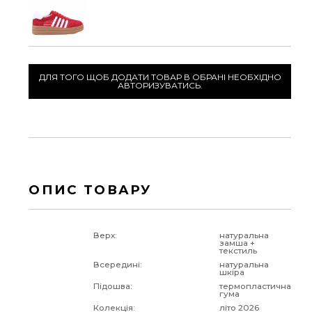
ДЛЯ ТОГО ЩОБ ДОДАТИ ТОВАР В ОБРАНІ НЕОБХІДНО
АВТОРИЗУВАТИСЬ.
ОПИС ТОВАРУ
Верх:
натуральна
замша +
текстиль
Всередині:
натуральна
шкіра
Підошва:
термопластична
гума
Колекція:
літо 2026