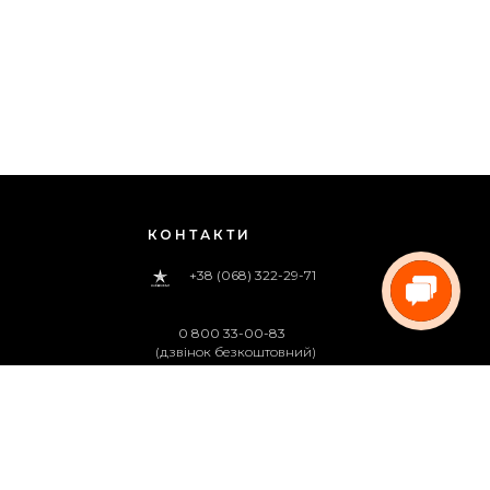
КОНТАКТИ
+38 (068) 322-29-71
0 800 33-00-83
(дзвінок безкоштовний)
pregoua@gmail.com
Телефонуйте нам
з 09:00 до 18:00 (пн.-пт.)