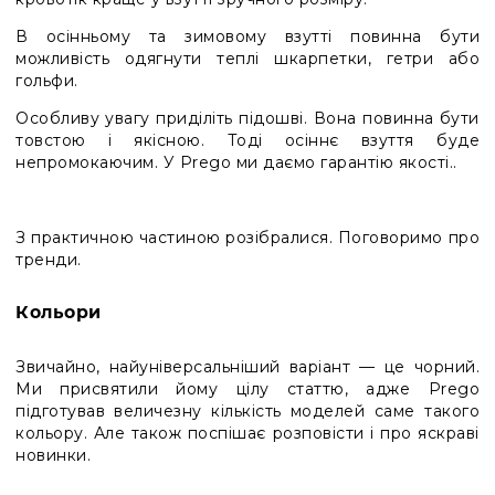
В осінньому та зимовому взутті повинна бути
можливість одягнути теплі шкарпетки, гетри або
гольфи.
Особливу увагу приділіть підошві. Вона повинна бути
товстою і якісною. Тоді осіннє взуття буде
непромокаючим. У Prego ми даємо гарантію якості..
З практичною частиною розібралися. Поговоримо про
тренди.
Кольори
Звичайно, найуніверсальніший варіант — це чорний.
Ми присвятили йому цілу статтю, адже Prego
підготував величезну кількість моделей саме такого
кольору. Але також поспішає розповісти і про яскраві
новинки.