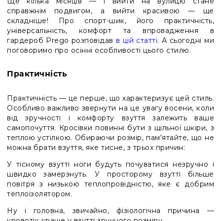
Ще кілька місяців — і вийти на вулицю стане
справжнім подвигом, а вийти красивою — ще
складніше! Про спорт-шик, його практичність,
універсальність, комфорт та впровадження в
гардероб Prego розповідав
в цій статті
. А сьогодні ми
поговоримо про осінні особливості цього стилю.
Практичність
Практичність — це перше, що характеризує цей стиль.
Особливо важливо звернути на це увагу восени, коли
від зручності і комфорту взуття залежить ваше
самопочуття. Кросівки повинні бути з щільної шкіри, з
теплою устілкою. Обираючи розмір, пам'ятайте, що не
можна брати взуття, яке тисне, з трьох причин:
У тісному взутті ноги будуть почуватися незручно і
швидко замерзнуть. У просторому взутті більше
повітря з низькою теплопровідністю, яке є добрим
теплоізолятором.
Ну і головна, звичайно, фізіологічна причина —
кровотік краще у взутті зручного розміру.