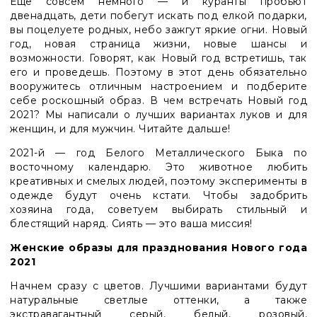
Еще совсем немного
—
и куранты пробьют
двенадцать, дети побегут искать под елкой подарки,
вы поцелуете родных, небо зажгут яркие огни. Новый
год, новая страница жизни, новые шансы и
возможности. Говорят, как Новый год встретишь, так
его и проведешь. Поэтому в этот день обязательно
вооружитесь отличным настроением и подберите
себе роскошный образ. В чем встречать Новый год
2021? Мы написали о лучших вариантах луков и для
женщин, и для мужчин. Читайте дальше!
2021-й
—
год Белого Металлического Быка по
восточному календарю. Это животное любить
креативных и смелых людей, поэтому эксперименты в
одежде будут очень кстати. Чтобы задобрить
хозяина года, советуем выбирать стильный и
блестящий наряд. Сиять
—
это ваша миссия!
Женские образы для празднования Нового года
2021
Начнем сразу с цветов. Лучшими вариантами будут
натуральные светлые оттенки, а также
экстравагантный серый, белый, розовый,