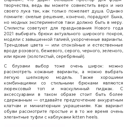
творчества, ведь вы можете совместить верх и низ
своего лука так, как только пожелает душа. Однако
помните: смелые решение, конечно, порадуют Быка,
но модных экспериментов таки должно быть в меру.
Стилисты советуют для празднования Нового года
2021 выбирать брюки актуального широкого покроя,
модели с завышенной талией, укороченные варианты.
Трендовые цвета
—
или спокойные и естественные
вроде розового, бежевого, серого, черного, зеленого,
или яркие (золотистый, серебряный).
С блузами выбор тоже очень широк: можно
рассмотреть кожаные варианты, а можно выбрать
легкую шелковую модель. Также хорошими
комбинациями со стильными брюками являются
люрексовый топ и маскулинный пиджак. С
аксессуарами в таком образе стоит быть более
сдержанным
—
отдавайте предпочтение аккуратным
клатчам и миниатюрным украшениям. Как вариант
обуви рассмотрите простые и в то же время очень
элегантные туфли с каблуками kitten heels.