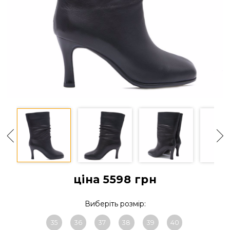
ціна 5598
грн
Виберіть розмір:
35
36
37
38
39
40