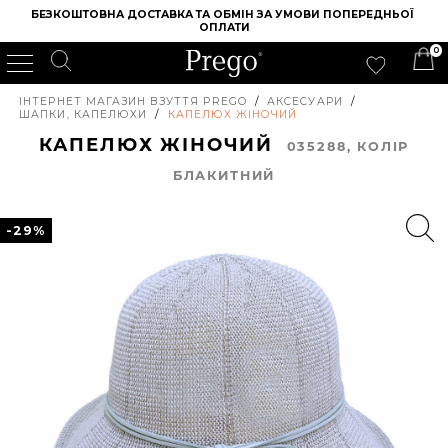
БЕЗКОШТОВНА ДОСТАВКА ТА ОБМІН ЗА УМОВИ ПОПЕРЕДНЬОЇ 
ОПЛАТИ
0
ІНТЕРНЕТ МАГАЗИН ВЗУТТЯ PREGO
/
АКСЕСУАРИ
/
ШАПКИ, КАПЕЛЮХИ
/
КАПЕЛЮХ ЖІНОЧИЙ
КАПЕЛЮХ ЖІНОЧИЙ
035288, КОЛIР
БЛАКИТНИЙ
-29%