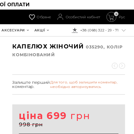
ОЇ ОПЛАТИ
0
Обране
Особистий кабінет
Рус
+38 (068) 322 - 29 - 71
АКСЕСУАРИ
АКЦІЇ
ДО ОПЛАТИ:
КАПЕЛЮХ ЖІНОЧИЙ
035290, КОЛIР
КОМБІНОВАНИЙ
Залиште перший
Для того, щоб залишити коментар,
коментар.
необхідно авторизуватись.
ціна 699
грн
998 грн