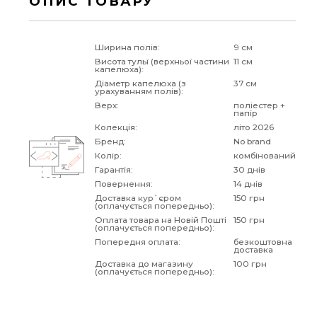
ОПИС ТОВАРУ
Ширина полів:
9 см
Висота тульї (верхньої частини
11 см
капелюха):
Діаметр капелюха (з
37 см
урахуванням полів):
Верх:
поліестер +
папір
Колекція:
літо 2026
Бренд:
No brand
Колір:
комбінований
Гарантія:
30 днів
Повернення:
14 днів
Доставка кур`єром
150 грн
(оплачується попередньо):
Оплата товара на Новій Пошті
150 грн
(оплачується попередньо):
Попередня оплата:
безкоштовна
доставка
Доставка до магазину
100 грн
(оплачується попередньо):