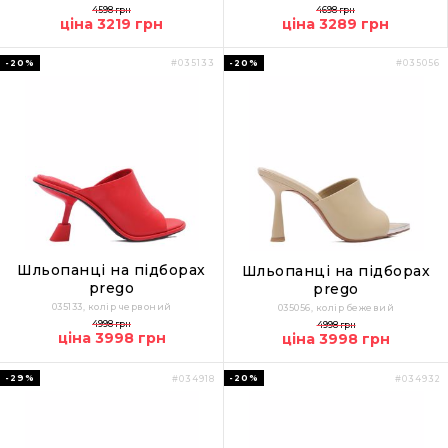
4598 грн
4698 грн
ціна 3219 грн
ціна 3289 грн
-20%
-20%
#035133
#035056
Шльопанці на підборах
Шльопанці на підборах
prego
prego
035133, колір червоний
035056, колір бежевий
4998 грн
4998 грн
ціна 3998 грн
ціна 3998 грн
-29%
-20%
#034918
#034932