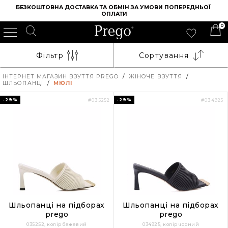
БЕЗКОШТОВНА ДОСТАВКА ТА ОБМІН ЗА УМОВИ ПОПЕРЕДНЬОЇ 
ОПЛАТИ
0
Фільтр
Сортування
ІНТЕРНЕТ МАГАЗИН ВЗУТТЯ PREGO
/
ЖІНОЧЕ ВЗУТТЯ
/
ШЛЬОПАНЦІ
/
МЮЛІ
-29%
-29%
#035252
#034925
Шльопанці на підборах
Шльопанці на підборах
prego
prego
035252, колір бежевий
034925, колір чорний