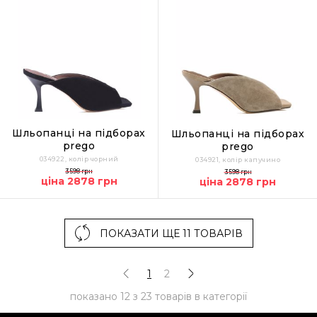
Шльопанці на підборах
Шльопанці на підборах
prego
prego
034922, колір чорний
034921, колір капучино
3598 грн
3598 грн
ціна 2878 грн
ціна 2878 грн
ПОКАЗАТИ ЩЕ 11 ТОВАРІВ
1
2
показано
12
з
23
товарів в категорії