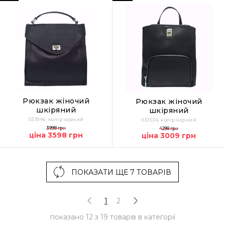
Рюкзак жіночий
Рюкзак жіночий
шкіряний
шкіряний
033946, колір чорний
033534, колір чорний
3998 грн
4298 грн
ціна 3598 грн
ціна 3009 грн
ПОКАЗАТИ ЩЕ 7 ТОВАРІВ
1
2
показано
12
з
19
товарів в категорії