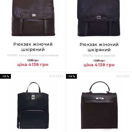
Рюкзак жіночий
Рюкзак жіночий
шкіряний
шкіряний
034393, колір темно-коричневий
034392, колір чорний
4598 грн
4598 грн
ціна 4138 грн
ціна 4138 грн
-10%
-10%
#034383
#034283