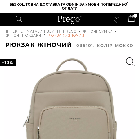
БЕЗКОШТОВНА ДОСТАВКА ТА ОБМІН ЗА УМОВИ ПОПЕРЕДНЬОЇ 
ОПЛАТИ
0
ІНТЕРНЕТ МАГАЗИН ВЗУТТЯ PREGO
/
ЖІНОЧІ СУМКИ
/
ЖІНОЧІ РЮКЗАКИ
/
РЮКЗАК ЖІНОЧИЙ
РЮКЗАК ЖІНОЧИЙ
035101, КОЛIР МОККО
-10%