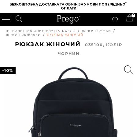
БЕЗКОШТОВНА ДОСТАВКА ТА ОБМІН ЗА УМОВИ ПОПЕРЕДНЬОЇ 
ОПЛАТИ
0
ІНТЕРНЕТ МАГАЗИН ВЗУТТЯ PREGO
/
ЖІНОЧІ СУМКИ
/
ЖІНОЧІ РЮКЗАКИ
/
РЮКЗАК ЖІНОЧИЙ
РЮКЗАК ЖІНОЧИЙ
035100, КОЛIР
ЧОРНИЙ
-10%