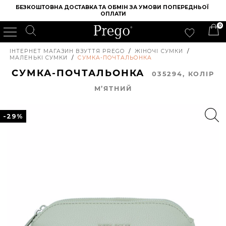
БЕЗКОШТОВНА ДОСТАВКА ТА ОБМІН ЗА УМОВИ ПОПЕРЕДНЬОЇ 
ОПЛАТИ
0
ІНТЕРНЕТ МАГАЗИН ВЗУТТЯ PREGO
/
ЖІНОЧІ СУМКИ
/
МАЛЕНЬКІ СУМКИ
/
СУМКА-ПОЧТАЛЬОНКА
СУМКА-ПОЧТАЛЬОНКА
035294, КОЛIР
М’ЯТНИЙ
-29%