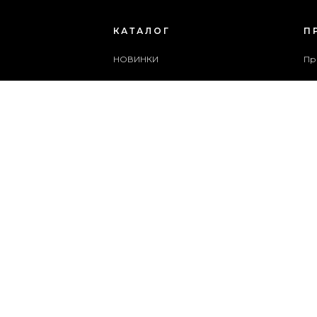
КАТАЛОГ
П
НОВИНКИ
Пр
ЖІНОЧЕ ВЗУТТЯ
Бл
ЧОЛОВІЧЕ ВЗУТТЯ
Сп
ЖІНОЧІ СУМКИ
Ар
ЧОЛОВІЧІ СУМКИ
Сл
АКСЕСУАРИ
Ка
АКЦІЇ