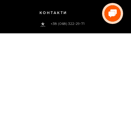
КОНТАКТИ
+38 (068) 322-29-71
0 800 33-00-83
(дзвінок безкоштовний)
pregoua@gmail.com
Телефонуйте нам
з 09:00 до 18:00 (пн.-пт.)