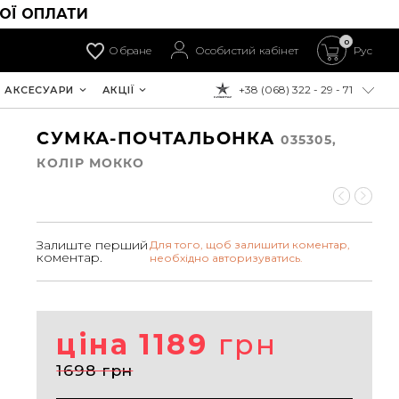
ОЇ ОПЛАТИ
0
Обране
Особистий кабінет
Рус
+38 (068) 322 - 29 - 71
АКСЕСУАРИ
АКЦІЇ
ДО ОПЛАТИ:
СУМКА-ПОЧТАЛЬОНКА
035305,
КОЛIР МОККО
Залиште перший
Для того, щоб залишити коментар,
коментар.
необхідно авторизуватись.
ціна 1189
грн
1698 грн