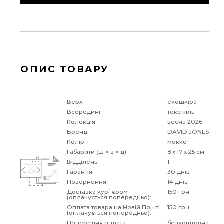
ОПИС ТОВАРУ
Верх:
екошкіра
Всередині:
текстиль
Колекція:
весна 2026
Бренд:
DAVID JONES
Колір:
мокко
Габарити (ш × в × д):
8 x 17 x 25 см
Відділень:
1
Гарантія:
30 днів
Повернення:
14 днів
Доставка кур`єром
150 грн
(оплачується попередньо):
Оплата товара на Новій Пошті
150 грн
(оплачується попередньо):
Попередня оплата:
безкоштовна