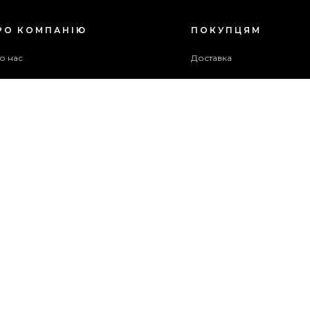
РО КОМПАНІЮ
ПОКУПЦЯМ
о нас
Доставка
ог
Оплата
оживча угода
Гарантія та повернення
хів акцій
Бонусна програма
ужба підтримки
рта сайту
ОПЛАТИТИ
ЗАМОВЛЕННЯ
© 2014-2026 ОФІЦІЙНИЙ САЙТ PREGO ВСІ