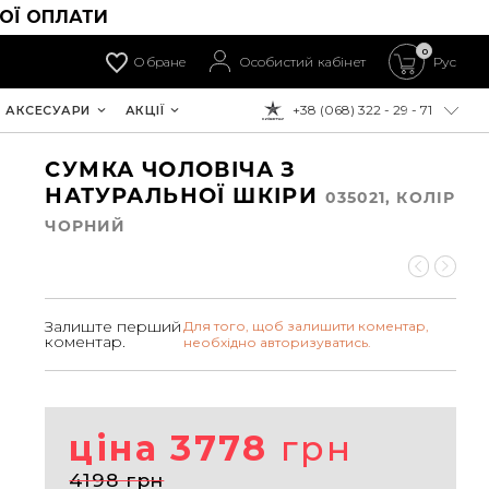
ОЇ ОПЛАТИ
0
Обране
Особистий кабінет
Рус
+38 (068) 322 - 29 - 71
АКСЕСУАРИ
АКЦІЇ
ДО ОПЛАТИ:
СУМКА ЧОЛОВІЧА З
НАТУРАЛЬНОЇ ШКІРИ
035021, КОЛIР
ЧОРНИЙ
Залиште перший
Для того, щоб залишити коментар,
коментар.
необхідно авторизуватись.
ціна 3778
грн
4198 грн