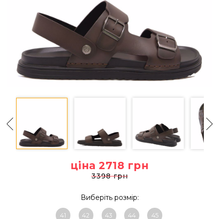
ціна 2718
грн
3398 грн
Виберіть розмір:
41
42
43
44
45