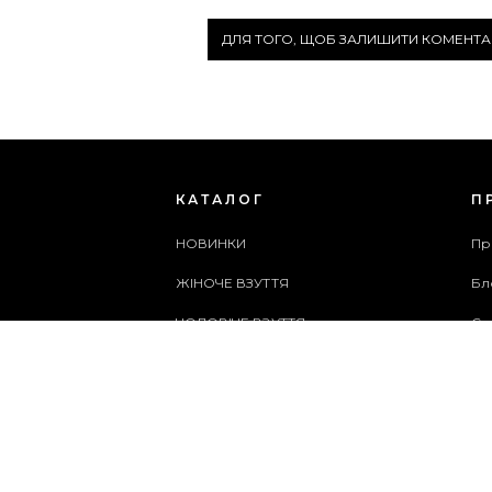
ДЛЯ ТОГО, ЩОБ ЗАЛИШИТИ КОМЕНТА
КАТАЛОГ
П
НОВИНКИ
Пр
ЖІНОЧЕ ВЗУТТЯ
Бл
ЧОЛОВІЧЕ ВЗУТТЯ
Сп
ЖІНОЧІ СУМКИ
Ар
ЧОЛОВІЧІ СУМКИ
Сл
АКСЕСУАРИ
Ка
АКЦІЇ