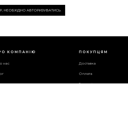
Р, НЕОБХІДНО АВТОРИЗУВАТИСЬ.
РО КОМПАНІЮ
ПОКУПЦЯМ
о нас
Доставка
ог
Оплата
оживча угода
Гарантія та повернення
хів акцій
Бонусна програма
ужба підтримки
рта сайту