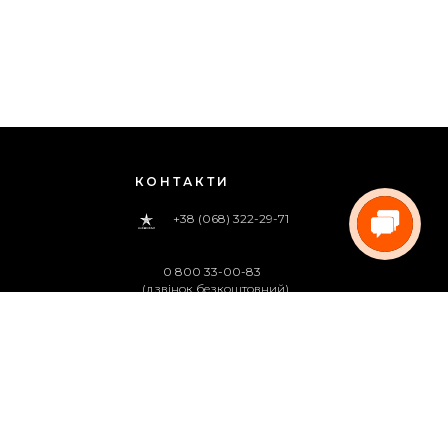
КОНТАКТИ
+38 (068) 322-29-71
0 800 33-00-83
(дзвінок безкоштовний)
pregoua@gmail.com
Телефонуйте нам
з 09:00 до 18:00 (пн.-пт.)