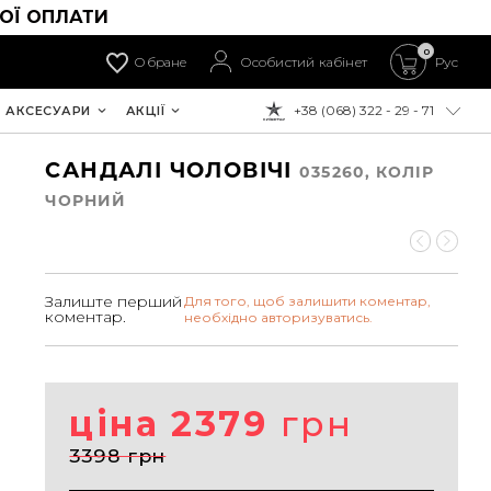
ОЇ ОПЛАТИ
0
Обране
Особистий кабінет
Рус
+38 (068) 322 - 29 - 71
АКСЕСУАРИ
АКЦІЇ
ДО ОПЛАТИ:
САНДАЛІ ЧОЛОВІЧІ
035260, КОЛIР
ЧОРНИЙ
Залиште перший
Для того, щоб залишити коментар,
коментар.
необхідно авторизуватись.
ціна 2379
грн
3398 грн