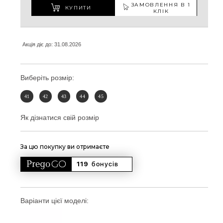
ЗАМОВЛЕННЯ В 1
КУПИТИ
КЛІК
Акція діє до: 31.08.2026
Виберіть розмір:
41
42
43
44
45
Як дізнатися свій розмір
За цю покупку ви отримаєте
119 
бонусів
Варіанти цієї моделі: