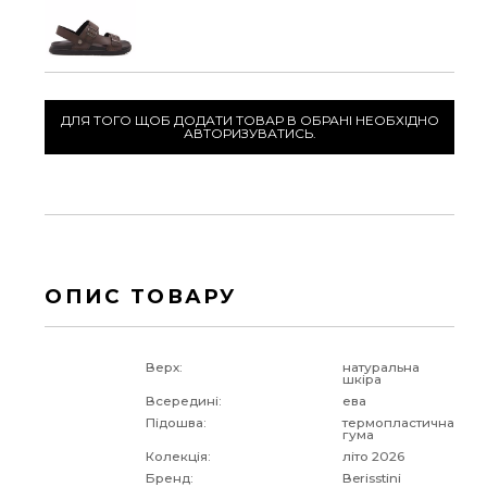
ДЛЯ ТОГО ЩОБ ДОДАТИ ТОВАР В ОБРАНІ НЕОБХІДНО
АВТОРИЗУВАТИСЬ.
ОПИС ТОВАРУ
Верх:
натуральна
шкіра
Всередині:
ева
Підошва:
термопластична
гума
Колекція:
літо 2026
Бренд:
Berisstini