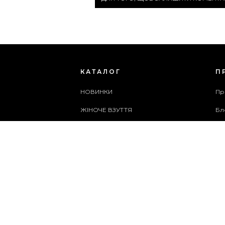
КАТАЛОГ
П
НОВИНКИ
Пр
ЖІНОЧЕ ВЗУТТЯ
Бл
ЧОЛОВІЧЕ ВЗУТТЯ
Сп
ЖІНОЧІ СУМКИ
Ар
ЧОЛОВІЧІ СУМКИ
Сл
АКСЕСУАРИ
Ка
АКЦІЇ