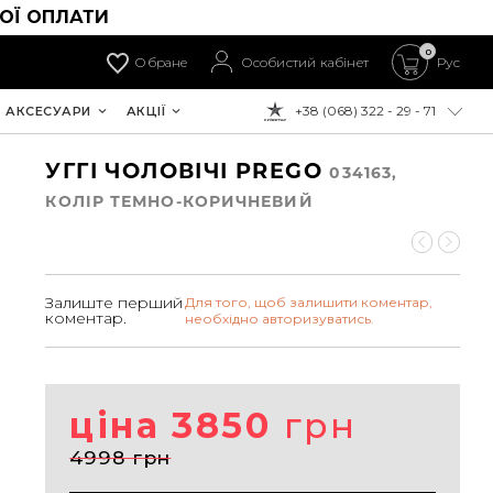
ОЇ ОПЛАТИ
0
Обране
Особистий кабінет
Рус
+38 (068) 322 - 29 - 71
АКСЕСУАРИ
АКЦІЇ
ДО ОПЛАТИ:
УГГІ ЧОЛОВІЧІ PREGO
034163,
КОЛIР ТЕМНО-КОРИЧНЕВИЙ
Залиште перший
Для того, щоб залишити коментар,
коментар.
необхідно авторизуватись.
ціна 3850
грн
4998 грн