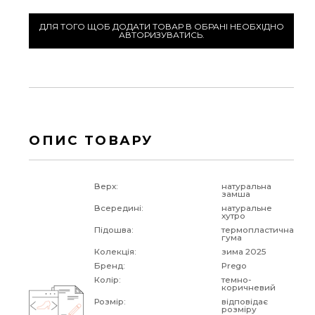
ДЛЯ ТОГО ЩОБ ДОДАТИ ТОВАР В ОБРАНІ НЕОБХІДНО
АВТОРИЗУВАТИСЬ.
ОПИС ТОВАРУ
Верх:
натуральна
замша
Всередині:
натуральне
хутро
Підошва:
термопластична
гума
Колекція:
зима 2025
Бренд:
Prego
Колір:
темно-
коричневий
Розмір:
відповідає
розміру