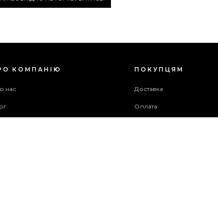
РО КОМПАНІЮ
ПОКУПЦЯМ
о нас
Доставка
ог
Оплата
оживча угода
Гарантія та повернення
хів акцій
Бонусна програма
ужба підтримки
рта сайту