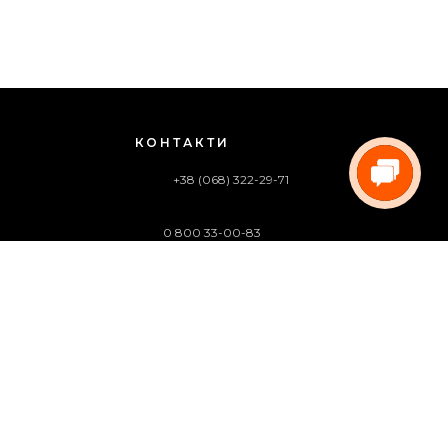
КОНТАКТИ
+38 (068) 322-29-71
0 800 33-00-83
(дзвінок безкоштовний)
pregoua@gmail.com
Телефонуйте нам
з 09:00 до 18:00 (пн.-пт.)