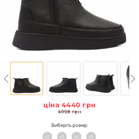
ціна 4440
грн
4998 грн
Виберіть розмір:
42
43
44
45