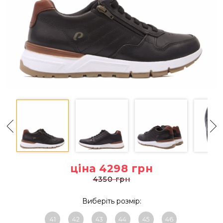
ціна 4298
грн
4350 грн
Виберіть розмір:
41
42
43
44
45
46