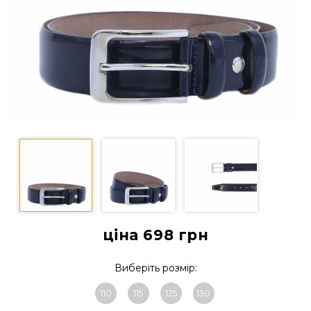
ціна 698
грн
Виберіть розмір:
110
115
125
130