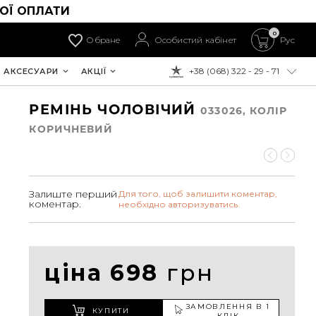
ОЇ ОПЛАТИ
0
Обране
Особистий кабінет
Рус
+38 (068) 322 - 29 - 71
АКСЕСУАРИ
АКЦІЇ
ДО ОПЛАТИ:
РЕМІНЬ ЧОЛОВІЧИЙ
033026, КОЛIР
КОРИЧНЕВИЙ
Залиште перший
Для того, щоб залишити коментар,
коментар.
необхідно авторизуватись.
ціна 698
грн
ЗАМОВЛЕННЯ В 1
КУПИТИ
КЛІК