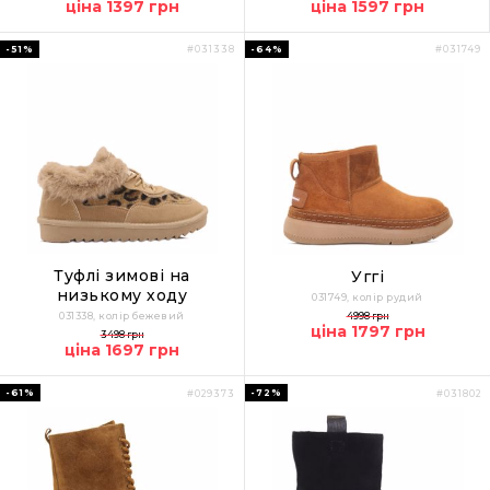
ціна 1397 грн
ціна 1597 грн
-51%
-64%
#031338
#031749
Туфлі зимові на
Уггі
низькому ходу
031749, колір рудий
031338, колір бежевий
4998 грн
ціна 1797 грн
3498 грн
ціна 1697 грн
-61%
-72%
#029373
#031802