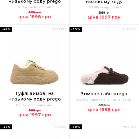
низькому ходу prego
низькому ходу
031337, колір чорний
031686, колір сірий
3498 грн
3898 грн
ціна 1898 грн
ціна 1997 грн
-45%
-39%
#031334
#033705
Туфлі зимові на
Зимове сабо prego
низькому ходу prego
033705, колір темно-коричневий
031334, колір капучино
3298 грн
ціна 1998 грн
3698 грн
ціна 1997 грн
-44%
-50%
#031980
#031783