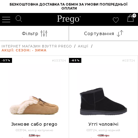
БЕЗКОШТОВНА ДОСТАВКА ТА ОБМІН ЗА УМОВИ ПОПЕРЕДНЬОЇ 
ОПЛАТИ
0
Фільтр
Сортування
ІНТЕРНЕТ МАГАЗИН ВЗУТТЯ PREGO
/
АКЦІЇ
/
АКЦІЇ: СЕЗОН: - ЗИМА
-57%
-65%
#033704
#031724
Зимове сабо prego
Уггі чоловічі
033704, колір капучино
031724, колір чорний
3298 грн
4598 грн