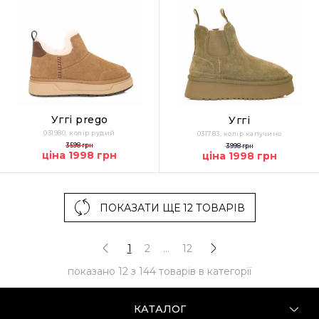
Уггі prego
Уггі
031980, колір рудий
031783, колір капучино
3598 грн
3998 грн
ціна 1998 грн
ціна 1998 грн
ПОКАЗАТИ ЩЕ 12 ТОВАРІВ
1
2
...
12
показано
12
з
144
товарів в категорії
КАТАЛОГ