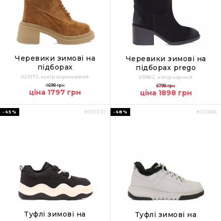
Черевики зимові на
Черевики зимові на
підборах
підборах prego
029373, колір коричневий
031802, колір чорний
4698 грн
6798 грн
ціна 1797 грн
ціна 1898 грн
-45%
-48%
#031337
#031686
Туфлі зимові на
Туфлі зимові на