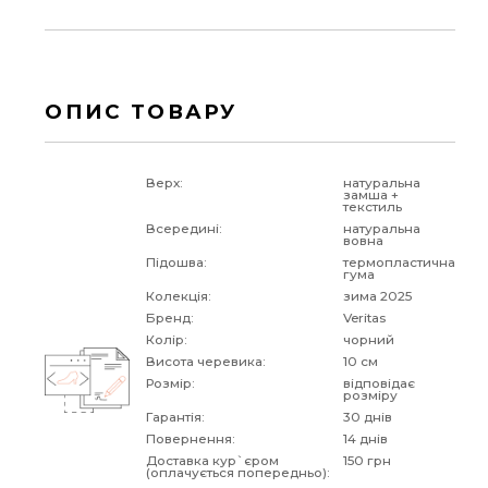
ОПИС ТОВАРУ
Верх:
натуральна
замша +
текстиль
Всередині:
натуральна
вовна
Підошва:
термопластична
гума
Колекція:
зима 2025
Бренд:
Veritas
Колір:
чорний
Висота черевика:
10 см
Розмір:
відповідає
розміру
Гарантія:
30 днів
Повернення:
14 днів
Доставка кур`єром
150 грн
(оплачується попередньо):