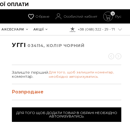
ОЇ ОПЛАТИ
0
Обране
Особистий кабінет
Рус
+38 (068) 322 - 29 - 71
АКСЕСУАРИ
АКЦІЇ
ДО ОПЛАТИ:
УГГІ
034114, КОЛIР ЧОРНИЙ
Залиште перший
Для того, щоб залишити коментар,
коментар.
необхідно авторизуватись.
Розпродане
ДЛЯ ТОГО ЩОБ ДОДАТИ ТОВАР В ОБРАНІ НЕОБХІДНО
АВТОРИЗУВАТИСЬ.