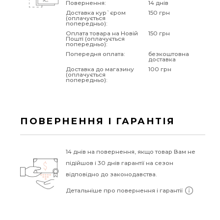
Повернення:
14 днів
Доставка кур`єром
150 грн
(оплачується
попередньо):
Оплата товара на Новій
150 грн
Пошті (оплачується
попередньо):
Попередня оплата:
безкоштовна
доставка
Доставка до магазину
100 грн
(оплачується
попередньо):
ПОВЕРНЕННЯ І ГАРАНТІЯ
14 днів на повернення, якщо товар Вам не
підійшов і 30 днів гарантії на сезон
відповідно до законодавства.
Детальніше про повернення і гарантії