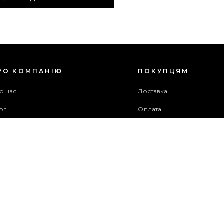
РО КОМПАНІЮ
ПОКУПЦЯМ
о нас
Доставка
ог
Оплата
оживча угода
Гарантія та повернення
хів акцій
Бонусна програма
ужба підтримки
рта сайту