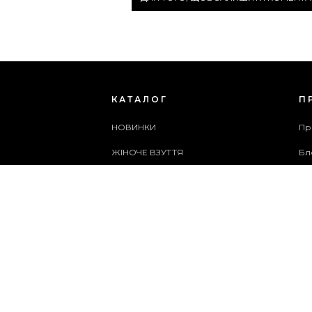
КАТАЛОГ
П
НОВИНКИ
Пр
ЖІНОЧЕ ВЗУТТЯ
Бл
ЧОЛОВІЧЕ ВЗУТТЯ
Сп
ЖІНОЧІ СУМКИ
Ар
ЧОЛОВІЧІ СУМКИ
Сл
АКСЕСУАРИ
Ка
АКЦІЇ