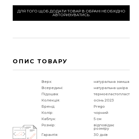
ДЛЯ ТОГО ЩОБ ДОДАТИ ТОВАР В ОБРАНІ НЕОБХІДНО
АВТОРИЗУВАТИСЬ.
ОПИС ТОВАРУ
Верх:
натуральна замша
Всередині:
натуральна шкіра
Підошва:
термоеластопласт
Колекція:
осінь 2023
Бренд:
Prego
Колір:
чорний
Каблук:
5 см
Розмір:
відповідає
розміру
Гарантія:
30 днів