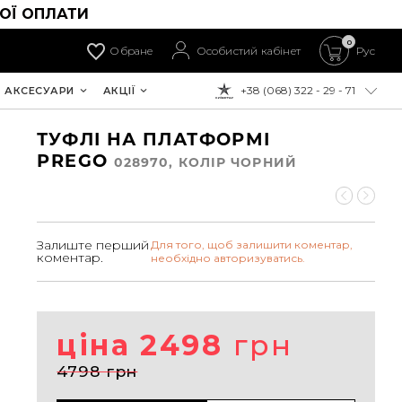
ОЇ ОПЛАТИ
0
Обране
Особистий кабінет
Рус
+38 (068) 322 - 29 - 71
АКСЕСУАРИ
АКЦІЇ
ДО ОПЛАТИ:
ТУФЛІ НА ПЛАТФОРМІ
PREGO
028970, КОЛIР ЧОРНИЙ
Залиште перший
Для того, щоб залишити коментар,
коментар.
необхідно авторизуватись.
ціна 2498
грн
4798 грн