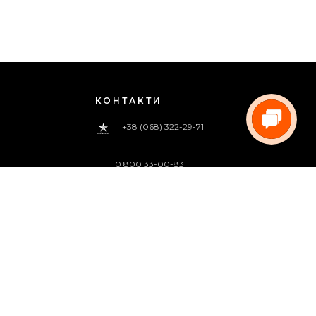
КОНТАКТИ
+38 (068) 322-29-71
0 800 33-00-83
(дзвінок безкоштовний)
pregoua@gmail.com
Телефонуйте нам
з 09:00 до 18:00 (пн.-пт.)