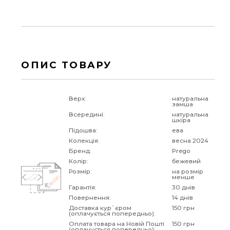
ОПИС ТОВАРУ
Верх:
натуральна
замша
Всередині:
натуральна
шкіра
Підошва:
ева
Колекція:
весна 2024
Бренд:
Prego
Колір:
бежевий
Розмір:
на розмір
менше
Гарантія:
30 днів
Повернення:
14 днів
Доставка кур`єром
150 грн
(оплачується попередньо):
Оплата товара на Новій Пошті
150 грн
(оплачується попередньо):