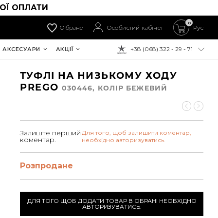
ОЇ ОПЛАТИ
0
Обране
Особистий кабінет
Рус
+38 (068) 322 - 29 - 71
АКСЕСУАРИ
АКЦІЇ
ДО ОПЛАТИ:
ТУФЛІ НА НИЗЬКОМУ ХОДУ
PREGO
030446, КОЛIР БЕЖЕВИЙ
Залиште перший
Для того, щоб залишити коментар,
коментар.
необхідно авторизуватись.
Розпродане
ДЛЯ ТОГО ЩОБ ДОДАТИ ТОВАР В ОБРАНІ НЕОБХІДНО
АВТОРИЗУВАТИСЬ.