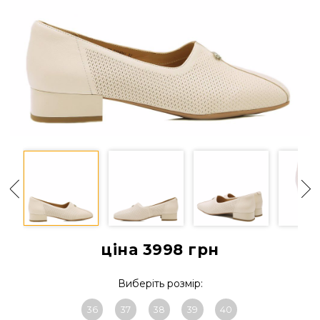
ціна 3998
грн
Виберіть розмір:
36
37
38
39
40