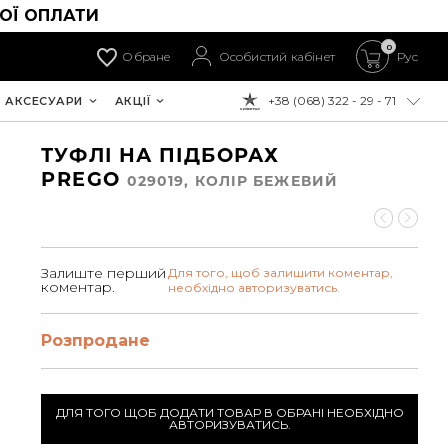
ОЇ ОПЛАТИ
0
Обране
Особистий кабінет
Рус
+38 (068) 322 - 29 - 71
АКСЕСУАРИ
АКЦІЇ
ДО ОПЛАТИ:
ТУФЛІ НА ПІДБОРАХ
PREGO
029019, КОЛIР БЕЖЕВИЙ
Залиште перший
Для того, щоб залишити коментар,
коментар.
необхідно авторизуватись.
Розпродане
ДЛЯ ТОГО ЩОБ ДОДАТИ ТОВАР В ОБРАНІ НЕОБХІДНО
АВТОРИЗУВАТИСЬ.