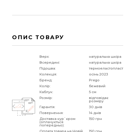
ОПИС ТОВАРУ
Верх:
натуральна шкіра
Всередині:
натуральна шкіра
Підошва:
термоеластопласт
Колекція:
осінь 2023
Бренд:
Prego
Колір:
бежевий
Каблук:
5 см
Розмір:
відповідає
розміру
Гарантія:
30 днів
Повернення:
14 днів
Доставка кур`єром
150 грн
(оплачується
попередньо):
Оплата товара на Новій
150 грн