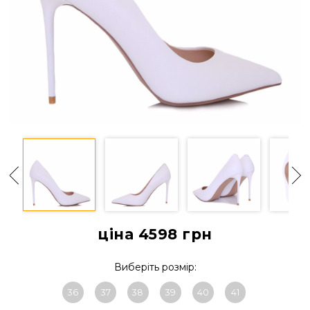
ціна 4598
грн
Виберіть розмір:
36
37
38
39
40
41