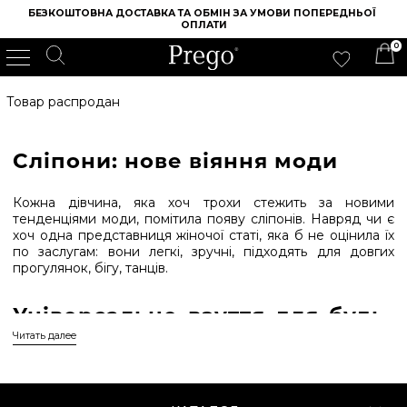
БЕЗКОШТОВНА ДОСТАВКА ТА ОБМІН ЗА УМОВИ ПОПЕРЕДНЬОЇ 
ОПЛАТИ
0
ІНТЕРНЕТ МАГАЗИН ВЗУТТЯ PREGO
/
ЖІНОЧЕ ВЗУТТЯ
/
ЖІНОЧІ СЛІПОНИ
Товар распродан
Сліпони: нове віяння моди
Кожна дівчина, яка хоч трохи стежить за новими
тенденціями моди, помітила появу сліпонів. Навряд чи є
хоч одна представниця жіночої статі, яка б не оцінила їх
по заслугам: вони легкі, зручні, підходять для довгих
прогулянок, бігу, танців.
Універсальне взуття для будь-
якого випадку
Читать далее
Сліпони жіночі мають одну відмінну рису - суцільну гумову
підошву. Верхня частина взуття може бути виконана