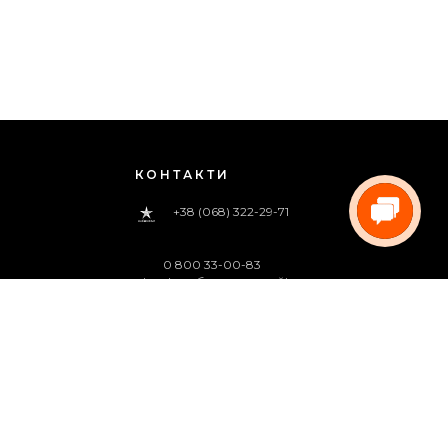
КОНТАКТИ
+38 (068) 322-29-71
0 800 33-00-83
(дзвінок безкоштовний)
pregoua@gmail.com
Телефонуйте нам
з 09:00 до 18:00 (пн.-пт.)