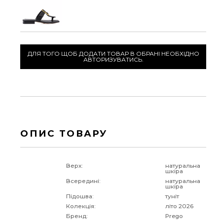
ДЛЯ ТОГО ЩОБ ДОДАТИ ТОВАР В ОБРАНІ НЕОБХІДНО
АВТОРИЗУВАТИСЬ.
ОПИС ТОВАРУ
Верх:
натуральна
шкіра
Всередині:
натуральна
шкіра
Підошва:
туніт
Колекція:
літо 2026
Бренд:
Prego