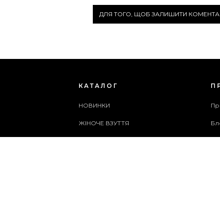
ДЛЯ ТОГО, ЩОБ ЗАЛИШИТИ КОМЕНТА
КАТАЛОГ
П
НОВИНКИ
Пр
ЖІНОЧЕ ВЗУТТЯ
Бл
ЧОЛОВІЧЕ ВЗУТТЯ
Сп
ЖІНОЧІ СУМКИ
Ар
ЧОЛОВІЧІ СУМКИ
Сл
АКСЕСУАРИ
Ка
АКЦІЇ