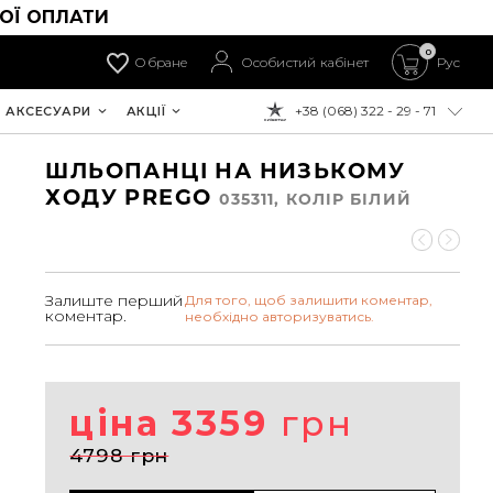
ОЇ ОПЛАТИ
0
Обране
Особистий кабінет
Рус
+38 (068) 322 - 29 - 71
АКСЕСУАРИ
АКЦІЇ
ДО ОПЛАТИ:
ШЛЬОПАНЦІ НА НИЗЬКОМУ
ХОДУ PREGO
035311, КОЛIР БІЛИЙ
Залиште перший
Для того, щоб залишити коментар,
коментар.
необхідно авторизуватись.
ціна 3359
грн
4798 грн