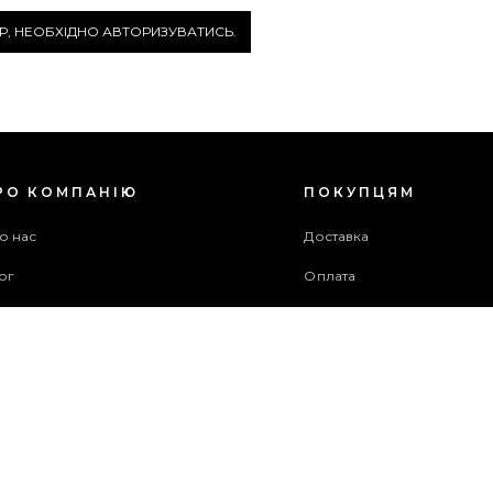
Р, НЕОБХІДНО АВТОРИЗУВАТИСЬ.
РО КОМПАНІЮ
ПОКУПЦЯМ
о нас
Доставка
ог
Оплата
оживча угода
Гарантія та повернення
хів акцій
Бонусна програма
ужба підтримки
рта сайту