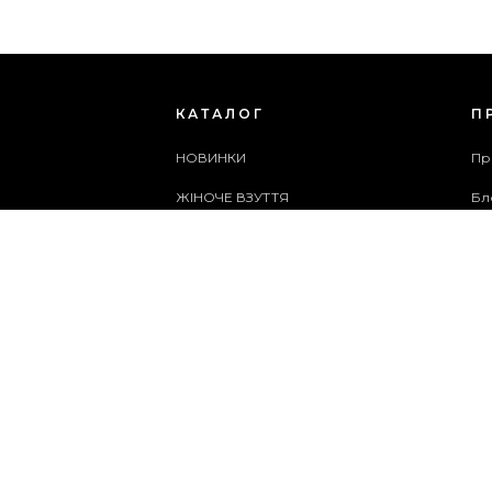
КАТАЛОГ
П
НОВИНКИ
Пр
ЖІНОЧЕ ВЗУТТЯ
Бл
ЧОЛОВІЧЕ ВЗУТТЯ
Сп
ЖІНОЧІ СУМКИ
Ар
ЧОЛОВІЧІ СУМКИ
Сл
АКСЕСУАРИ
Ка
АКЦІЇ