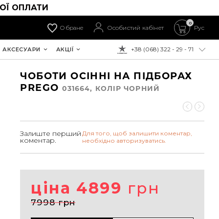
ОЇ ОПЛАТИ
0
Обране
Особистий кабінет
Рус
+38 (068) 322 - 29 - 71
АКСЕСУАРИ
АКЦІЇ
ДО ОПЛАТИ:
ЧОБОТИ ОСІННІ НА ПІДБОРАХ
PREGO
031664, КОЛIР ЧОРНИЙ
Залиште перший
Для того, щоб залишити коментар,
коментар.
необхідно авторизуватись.
ціна 4899
грн
7998 грн