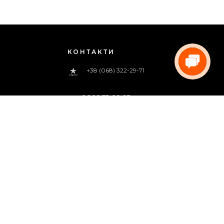
КОНТАКТИ
+38 (068) 322-29-71
0 800 33-00-83
(дзвінок безкоштовний)
pregoua@gmail.com
Телефонуйте нам
з 09:00 до 18:00 (пн.-пт.)