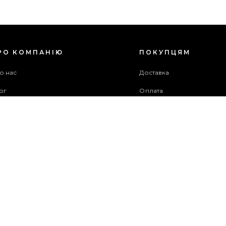
РО КОМПАНІЮ
ПОКУПЦЯМ
о нас
Доставка
ог
Оплата
оживча угода
Гарантія та повернення
хів акцій
Бонусна програма
ужба підтримки
рта сайту
ОПЛАТИТИ
ЗАМОВЛЕННЯ