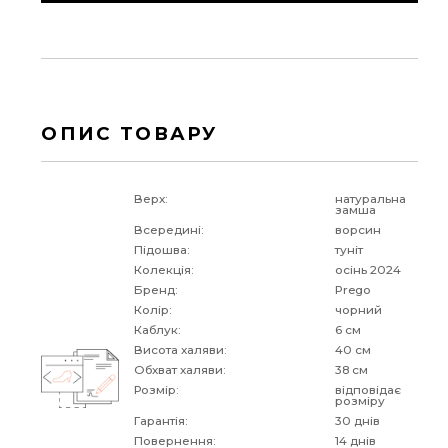
ОПИС ТОВАРУ
Верх:
натуральна
замша
Всередині:
ворсин
Підошва:
туніт
Колекція:
осінь 2024
Бренд:
Prego
Колір:
чорний
Каблук:
6 см
Висота халяви:
40 см
Обхват халяви:
38 см
Розмір:
відповідає
розміру
Гарантія:
30 днів
Повернення:
14 днів