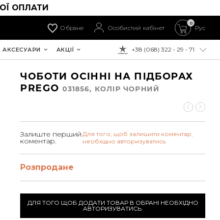
ОЇ ОПЛАТИ
0
Обране
Особистий кабінет
Рус
+38 (068) 322 - 29 - 71
АКСЕСУАРИ
АКЦІЇ
ДО ОПЛАТИ:
ЧОБОТИ ОСІННІ НА ПІДБОРАХ
PREGO
031856, КОЛIР ЧОРНИЙ
Залиште перший
Для того, щоб залишити коментар,
коментар.
необхідно авторизуватись.
Розпродане
ДЛЯ ТОГО ЩОБ ДОДАТИ ТОВАР В ОБРАНІ НЕОБХІДНО
АВТОРИЗУВАТИСЬ.