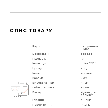
ОПИС ТОВАРУ
Верх:
натуральна
шкіра
Всередині:
ворсин
Підошва:
туніт
Колекція:
осінь 2024
Бренд:
Prego
Колір:
чорний
Каблук:
6 см
Висота халяви:
41 см
Обхват халяви:
39 см
Розмір:
відповідає
розміру
Гарантія:
30 днів
Повернення:
14 днів