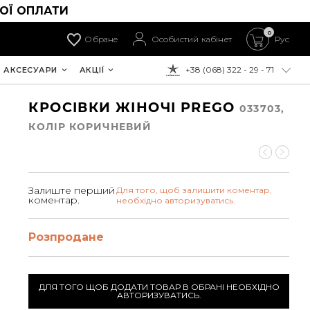
ОЇ ОПЛАТИ
0
Обране
Особистий кабінет
Рус
+38 (068) 322 - 29 - 71
АКСЕСУАРИ
АКЦІЇ
ДО ОПЛАТИ:
КРОСІВКИ ЖІНОЧІ PREGO
033703,
КОЛIР КОРИЧНЕВИЙ
Залиште перший
Для того, щоб залишити коментар,
коментар.
необхідно авторизуватись.
Розпродане
ДЛЯ ТОГО ЩОБ ДОДАТИ ТОВАР В ОБРАНІ НЕОБХІДНО
АВТОРИЗУВАТИСЬ.