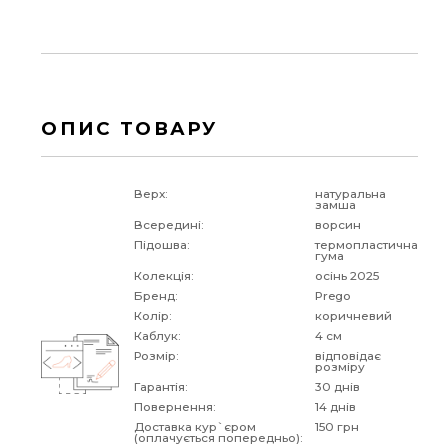
ОПИС ТОВАРУ
Верх:
натуральна
замша
Всередині:
ворсин
Підошва:
термопластична
гума
Колекція:
осінь 2025
Бренд:
Prego
Колір:
коричневий
Каблук:
4 см
Розмір:
відповідає
розміру
Гарантія:
30 днів
Повернення:
14 днів
Доставка кур`єром
150 грн
(оплачується попередньо):