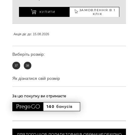
ЗАМОВЛЕННЯ В 1
КУПИТИ
КЛІК
Акція діє до: 15.08.2026
Виберіть розмір:
37
38
Як дізнатися свій розмір
За цю покупку ви отримаєте
140 
бонусів
ДЛЯ ТОГО ЩОБ ДОДАТИ ТОВАР В ОБРАНІ НЕОБХІДНО