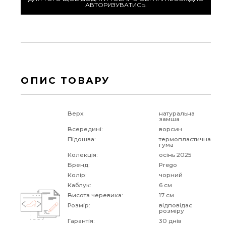
АВТОРИЗУВАТИСЬ.
ОПИС ТОВАРУ
Верх:
натуральна
замша
Всередині:
ворсин
Підошва:
термопластична
гума
Колекція:
осінь 2025
Бренд:
Prego
Колір:
чорний
Каблук:
6 см
Висота черевика:
17 см
Розмір:
відповідає
розміру
Гарантія:
30 днів