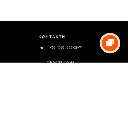
КОНТАКТИ
+38 (068) 322-29-71
0 800 33-00-83
(дзвінок безкоштовний)
pregoua@gmail.com
Телефонуйте нам
з 09:00 до 18:00 (пн.-пт.)