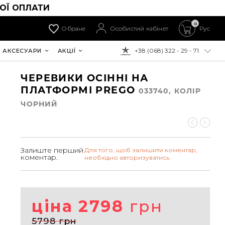
ОЇ ОПЛАТИ
0
Обране
Особистий кабінет
Рус
+38 (068) 322 - 29 - 71
АКСЕСУАРИ
АКЦІЇ
ДО ОПЛАТИ:
ЧЕРЕВИКИ ОСІННІ НА
ПЛАТФОРМІ PREGO
033740, КОЛIР
ЧОРНИЙ
Залиште перший
Для того, щоб залишити коментар,
коментар.
необхідно авторизуватись.
ціна 2798
грн
5798 грн