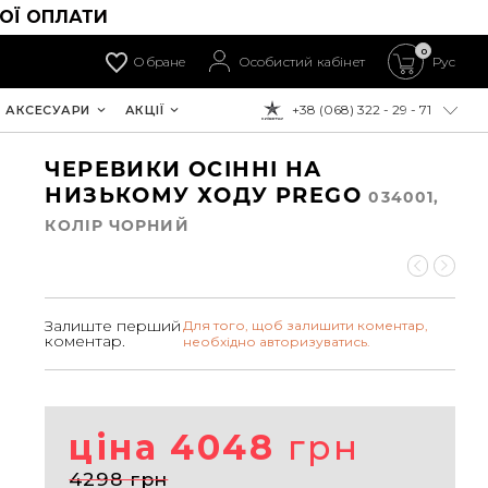
ОЇ ОПЛАТИ
0
Обране
Особистий кабінет
Рус
+38 (068) 322 - 29 - 71
АКСЕСУАРИ
АКЦІЇ
ДО ОПЛАТИ:
ЧЕРЕВИКИ ОСІННІ НА
НИЗЬКОМУ ХОДУ PREGO
034001,
КОЛIР ЧОРНИЙ
Залиште перший
Для того, щоб залишити коментар,
коментар.
необхідно авторизуватись.
ціна 4048
грн
4298 грн