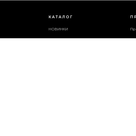
КАТАЛОГ
П
НОВИНКИ
Пр
ЖІНОЧЕ ВЗУТТЯ
Бл
ЧОЛОВІЧЕ ВЗУТТЯ
Сп
ЖІНОЧІ СУМКИ
Ар
ЧОЛОВІЧІ СУМКИ
Сл
АКСЕСУАРИ
Ка
АКЦІЇ