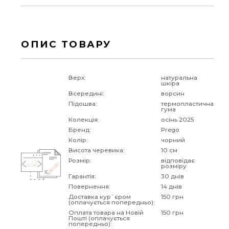
ОПИС ТОВАРУ
Верх:
натуральна
шкіра
Всередині:
ворсин
Підошва:
термопластична
гума
Колекція:
осінь 2025
Бренд:
Prego
Колір:
чорний
Висота черевика:
10 см
Розмір:
відповідає
розміру
Гарантія:
30 днів
Повернення:
14 днів
Доставка кур`єром
150 грн
(оплачується попередньо):
Оплата товара на Новій
150 грн
Пошті (оплачується
попередньо):