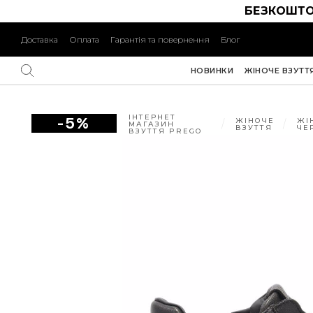
БЕЗКОШТО
Доставка
Оплата
Гарантія та повернення
Блог
НОВИНКИ
ЖІНОЧЕ ВЗУТТ
ІНТЕРНЕТ
-5%
ЖІНОЧЕ
ЖІ
МАГАЗИН
ВЗУТТЯ
ЧЕ
ВЗУТТЯ PREGO