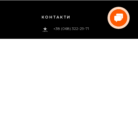
КОНТАКТИ
+38 (068) 322-29-71
0 800 33-00-83
(дзвінок безкоштовний)
pregoua@gmail.com
Телефонуйте нам
з 09:00 до 18:00 (пн.-пт.)