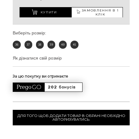
ЗАМОВЛЕННЯ В 1
КУПИТИ
КЛІК
Виберіть розмір:
36
37
38
39
40
41
Як дізнатися свій розмір
За цю покупку ви отримаєте
202 
бонусів
ДЛЯ ТОГО ЩОБ ДОДАТИ ТОВАР В ОБРАНІ НЕОБХІДНО
АВТОРИЗУВАТИСЬ.