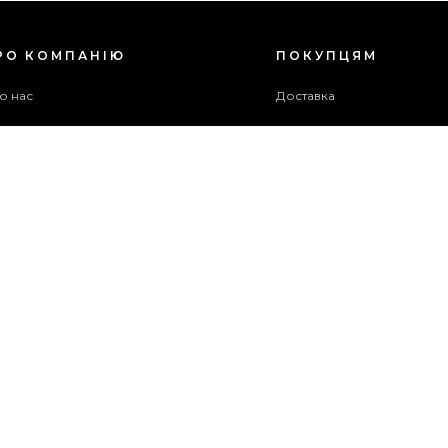
РО КОМПАНІЮ
ПОКУПЦЯМ
о нас
Доставка
ог
Оплата
оживча угода
Гарантія та повернення
хів акцій
Бонусна програма
ужба підтримки
рта сайту
ОПЛАТИТИ
ЗАМОВЛЕННЯ